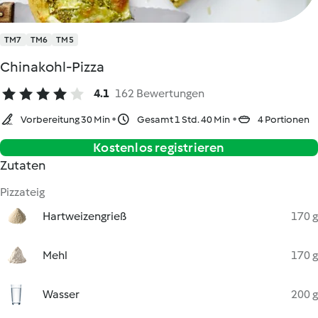
TM7
TM6
TM5
Chinakohl-Pizza
4.1
162 Bewertungen
Vorbereitung 30 Min
Gesamt 1 Std. 40 Min
4 Portionen
Kostenlos registrieren
Zutaten
Pizzateig
Hartweizengrieß
170 g
Mehl
170 g
Wasser
200 g