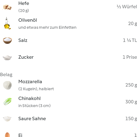
Hefe
½ Würfel
(20 g)
Olivenöl
20 g
und etwas mehr zum Einfetten
Salz
1 ¼ TL
Zucker
1 Prise
Belag
Mozzarella
250 g
(2 Kugeln), halbiert
Chinakohl
300 g
in Stücken (3 cm)
Saure Sahne
150 g
Ei
1