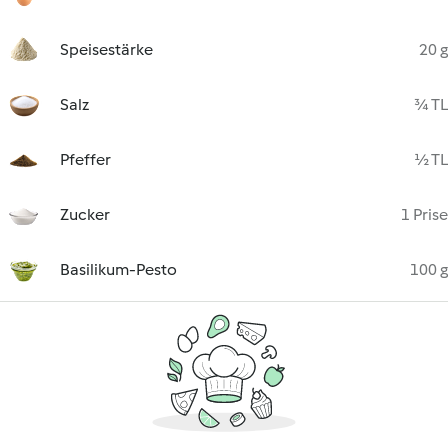
Speisestärke
20 g
Salz
¾ TL
Pfeffer
½ TL
Zucker
1 Prise
Basilikum-Pesto
100 g