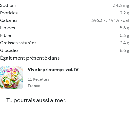
Sodium
34.3 mg
Protides
2.2 g
Calories
396.3 kJ / 94.9 kcal
Lipides
5.6 g
Fibre
0.3 g
Graisses saturées
3.4 g
Glucides
8.6 g
Également présenté dans
Vive le printemps vol. IV
11 Recettes
France
Tu pourrais aussi aimer...