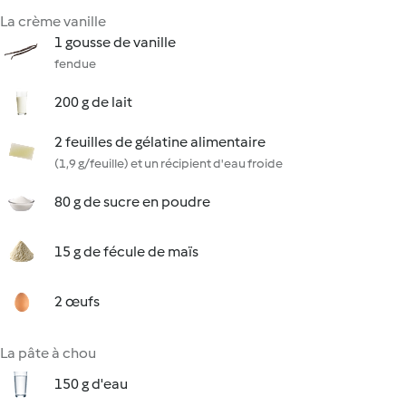
La crème vanille
1 gousse de vanille
fendue
200 g de lait
2 feuilles de gélatine alimentaire
(1,9 g/feuille) et un récipient d'eau froide
80 g de sucre en poudre
15 g de fécule de maïs
2 œufs
La pâte à chou
150 g d'eau