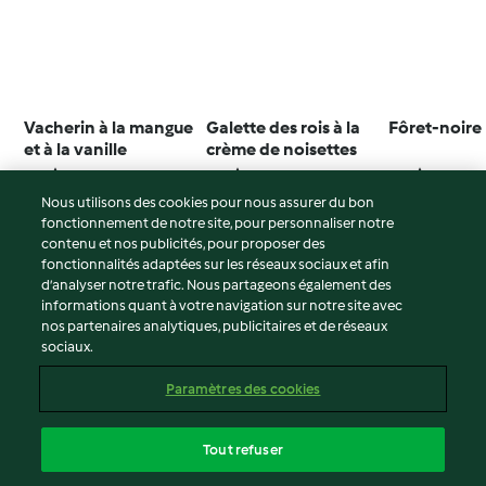
Vacherin à la mangue
Galette des rois à la
Fôret-noire
et à la vanille
crème de noisettes
4.6
(26)
4.0
(7)
4.5
(24)
Nous utilisons des cookies pour nous assurer du bon
fonctionnement de notre site, pour personnaliser notre
contenu et nos publicités, pour proposer des
fonctionnalités adaptées sur les réseaux sociaux et afin
© Copyright 2026
d’analyser notre trafic. Nous partageons également des
informations quant à votre navigation sur notre site avec
Conditions d'utilisation
nos partenaires analytiques, publicitaires et de réseaux
sociaux.
Politique de confidentialité
Non-responsabilité
Paramètres des cookies
Mentions légales
Cookies
Tout refuser
Contenu du rapport