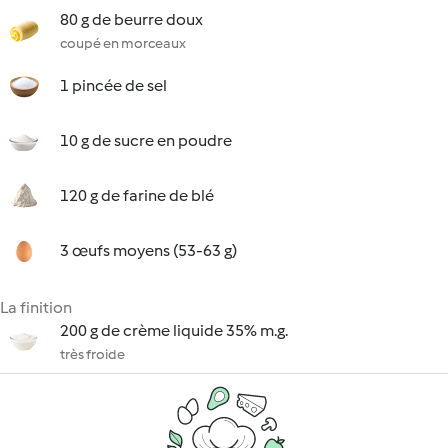
80 g de beurre doux
coupé en morceaux
1 pincée de sel
10 g de sucre en poudre
120 g de farine de blé
3 œufs moyens (53-63 g)
La finition
200 g de crème liquide 35% m.g.
très froide