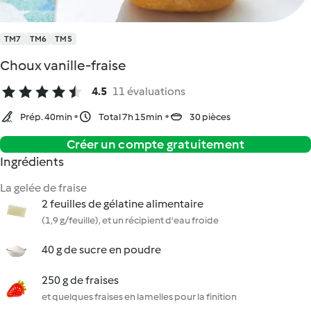
TM7
TM6
TM5
Choux vanille-fraise
4.5
11 évaluations
Prép. 40min
Total 7h 15min
30 pièces
Créer un compte gratuitement
Ingrédients
La gelée de fraise
2 feuilles de gélatine alimentaire
(1,9 g/feuille), et un récipient d'eau froide
40 g de sucre en poudre
250 g de fraises
et quelques fraises en lamelles pour la finition