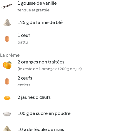
1 gousse de vanille
fendue et grattée
125 g de farine de blé
1 œuf
battu
La crème
2 oranges non traitées
(le zeste de 1 orange et 200 g de jus)
2 œufs
entiers
2 jaunes d'œufs
100 g de sucre en poudre
10 g de fécule de maïs