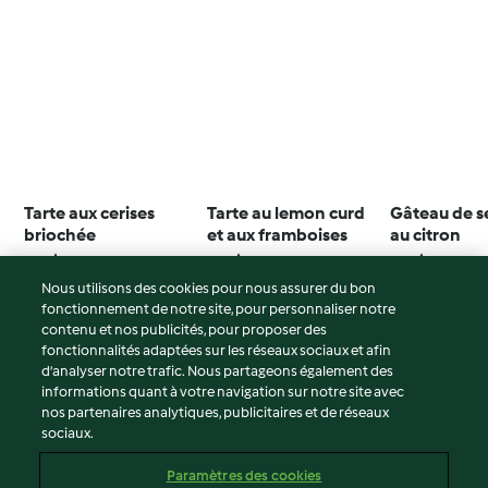
Tarte aux cerises
Tarte au lemon curd
Gâteau de 
briochée
et aux framboises
au citron
3.5
(11)
3.7
(11)
3.6
(24)
Nous utilisons des cookies pour nous assurer du bon
fonctionnement de notre site, pour personnaliser notre
contenu et nos publicités, pour proposer des
fonctionnalités adaptées sur les réseaux sociaux et afin
© Copyright 2026
d’analyser notre trafic. Nous partageons également des
informations quant à votre navigation sur notre site avec
Conditions d'utilisation
nos partenaires analytiques, publicitaires et de réseaux
sociaux.
Politique de confidentialité
Non-responsabilité
Paramètres des cookies