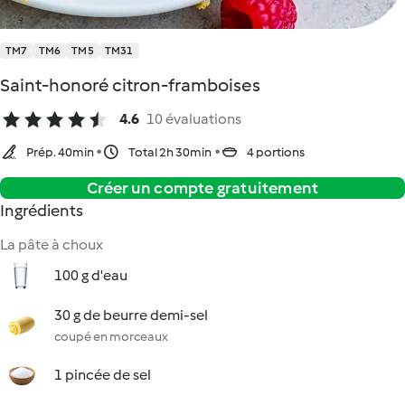
TM7
TM6
TM5
TM31
Saint-honoré citron-framboises
4.6
10 évaluations
Prép. 40min
Total 2h 30min
4 portions
Créer un compte gratuitement
Ingrédients
La pâte à choux
100 g d'eau
30 g de beurre demi-sel
coupé en morceaux
1 pincée de sel