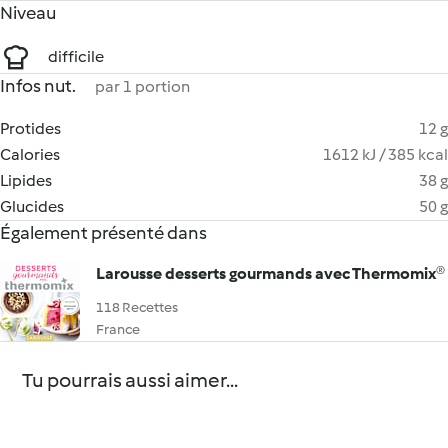
Niveau
difficile
Infos nut.
par 1 portion
Protides
12 g
Calories
1612 kJ / 385 kcal
Lipides
38 g
Glucides
50 g
Également présenté dans
Larousse desserts gourmands avec Thermomix®
118 Recettes
France
Tu pourrais aussi aimer...