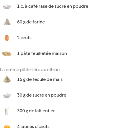
1 c. à café rase de sucre en poudre
60 g de farine
2 œufs
1 pâte feuilletée maison
La crème pâtissière au citron
15 g de fécule de maïs
30 g de sucre en poudre
300 g de lait entier
4 jaunes d'œufs