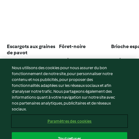
Escargots aux graines
Fôret-noire
Brioche esp
de pavot
Pas d’évaluation
4.5
(24)
3.8
(31)
Nous utilisons des cookies pour nous assurer du bon
fonctionnement de notre site, pour personnaliser notre
contenu et nos publicités, pour proposer des
fonctionnalités adaptées sur les réseaux sociaux et afin
© Copyright 2026
d’analyser notre trafic. Nous partageons également des
informations quant à votre navigation sur notre site avec
Conditions d'utilisation
nos partenaires analytiques, publicitaires et de réseaux
sociaux.
Politique de confidentialité
Non-responsabilité
Paramètres des cookies
Mentions légales
Cookies
Tout refuser