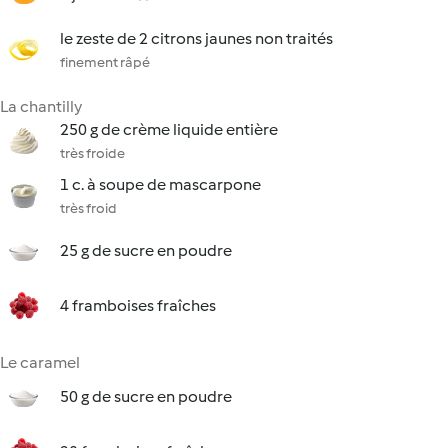
le zeste de 2 citrons jaunes non traités
finement râpé
La chantilly
250 g de crème liquide entière
très froide
1 c. à soupe de mascarpone
très froid
25 g de sucre en poudre
4 framboises fraîches
Le caramel
50 g de sucre en poudre