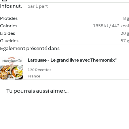
Infos nut.
par 1 part
Protides
8 g
Calories
1858 kJ / 443 kcal
Lipides
20 g
Glucides
57 g
Également présenté dans
Larousse - Le grand livre avec Thermomix®
120 Recettes
France
Tu pourrais aussi aimer...