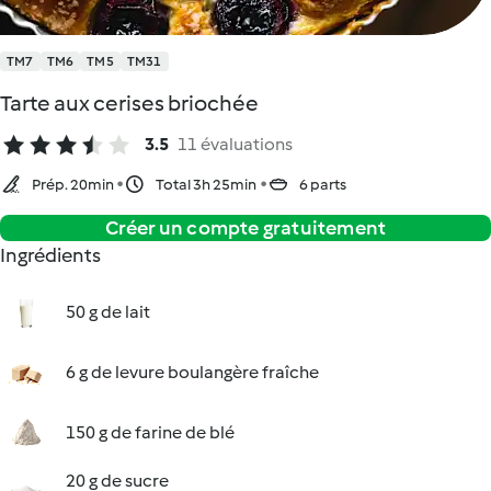
TM7
TM6
TM5
TM31
Tarte aux cerises briochée
3.5
11 évaluations
Prép. 20min
Total 3h 25min
6 parts
Créer un compte gratuitement
Ingrédients
50 g de lait
6 g de levure boulangère fraîche
150 g de farine de blé
20 g de sucre