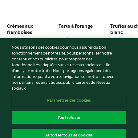
Crèmes aux
Tarte à l’orange
Truffes au c
framboises
blanc
3.9
(21)
3.1
(15)
3.1
(10)
Nous utilisons des cookies pour nous assurer du bon
fonctionnement de notre site, pour personnaliser notre
contenu et nos publicités, pour proposer des
fonctionnalités adaptées sur les réseaux sociaux et afin
© Copyright 2026
d’analyser notre trafic. Nous partageons également des
informations quant à votre navigation sur notre site avec
Conditions d'utilisation
nos partenaires analytiques, publicitaires et de réseaux
sociaux.
Politique de confidentialité
Non-responsabilité
Paramètres des cookies
Mentions légales
Cookies
Tout refuser
Contenu du rapport
français
Autoriser tous les cookies