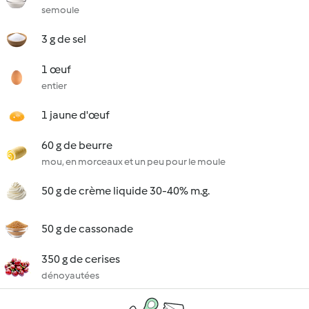
semoule
3 g de sel
1 œuf
entier
1 jaune d'œuf
60 g de beurre
mou, en morceaux et un peu pour le moule
50 g de crème liquide 30-40% m.g.
50 g de cassonade
350 g de cerises
dénoyautées