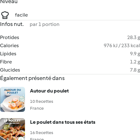
Niveau
facile
Infos nut.
par 1 portion
Protides
28.3 g
Calories
976 kJ / 233 kcal
Lipides
9.9 g
Fibre
1.2 g
Glucides
7.8 g
Également présenté dans
Autour du poulet
10 Recettes
France
Le poulet dans tous ses états
16 Recettes
France