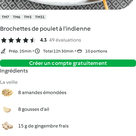
TM7
TM6
TM5
TM31
Brochettes de poulet à l'indienne
4.3
49 évaluations
Prép. 25min
Total 12h 30min
10 portions
Créer un compte gratuitement
Ingrédients
La veille
8 amandes émondées
8 gousses d'ail
15 g de gingembre frais