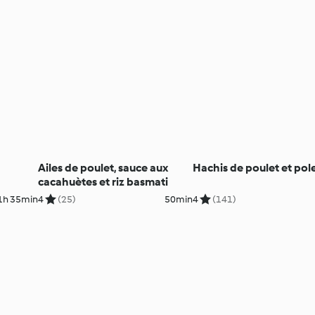
Ailes de poulet, sauce aux
Hachis de poulet et pol
cacahuètes et riz basmati
1h 35min
4
(25)
50min
4
(141)