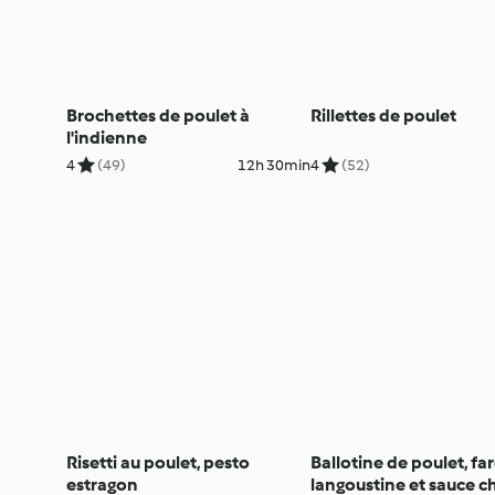
Brochettes de poulet à
Rillettes de poulet
l'indienne
4
(49)
12h 30min
4
(52)
Risetti au poulet, pesto
Ballotine de poulet, far
estragon
langoustine et sauce c