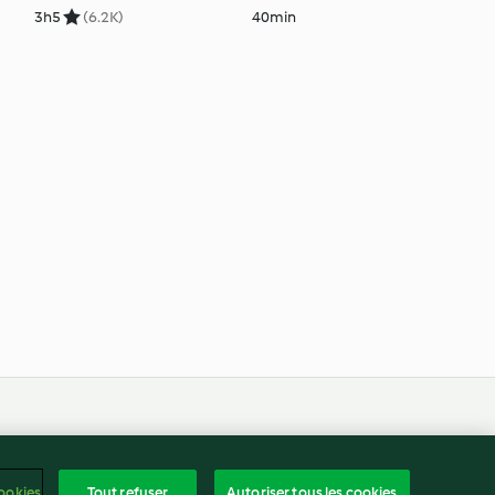
3h
5
(6.2K)
40min
frança
ntenu du rapport
ookies
Tout refuser
Autoriser tous les cookies