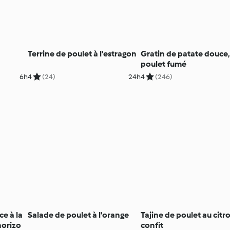
Terrine de poulet à l'estragon
Gratin de patate douce,
poulet fumé
6h
4
(24)
24h
4
(246)
ce à la
Salade de poulet à l'orange
Tajine de poulet au citr
horizo
confit