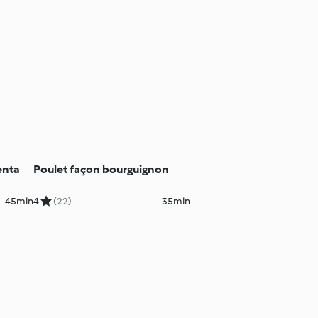
enta
Poulet façon bourguignon
45min
4
(22)
35min