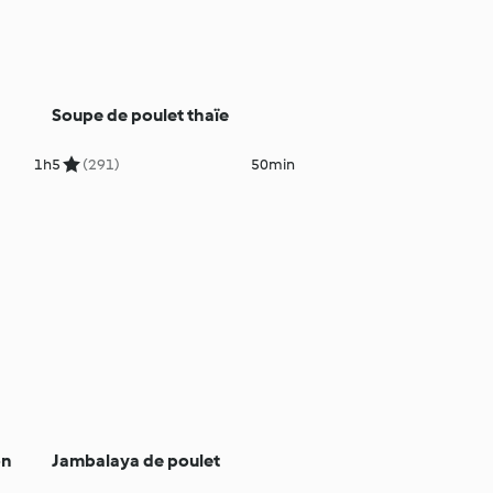
Soupe de poulet thaïe
1h
5
(291)
50min
on
Jambalaya de poulet