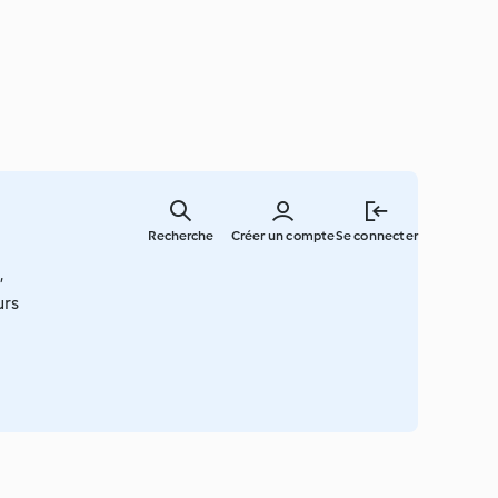
Skip
to
Recherche
Créer un compte
Se connecter
main
content
,
urs