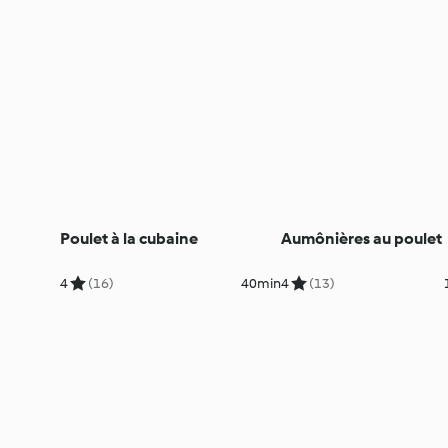
Poulet à la cubaine
Aumônières au poulet
4
(16)
40min
4
(13)