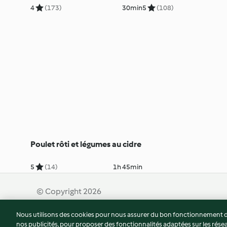
4
(173)
30min
5
(108)
Poulet rôti et légumes au cidre
5
(14)
1h 45min
© Copyright 2026
Nous utilisons des cookies pour nous assurer du bon fonctionnement de
nos publicités, pour proposer des fonctionnalités adaptées sur les résea
Conditions d'utilisation
Politique de confidentiali