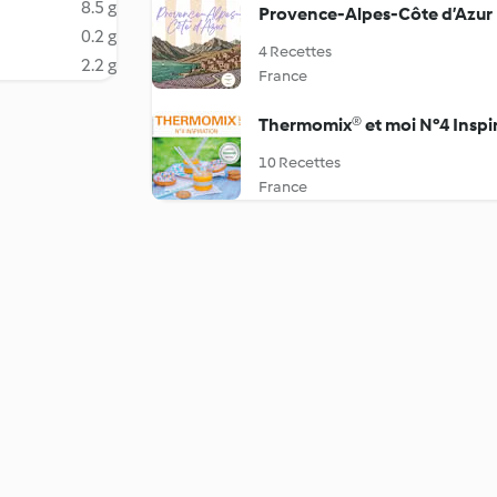
8.5 g
Provence-Alpes-Côte d’Azur
0.2 g
4 Recettes
2.2 g
France
Thermomix® et moi N°4 Inspi
10 Recettes
France