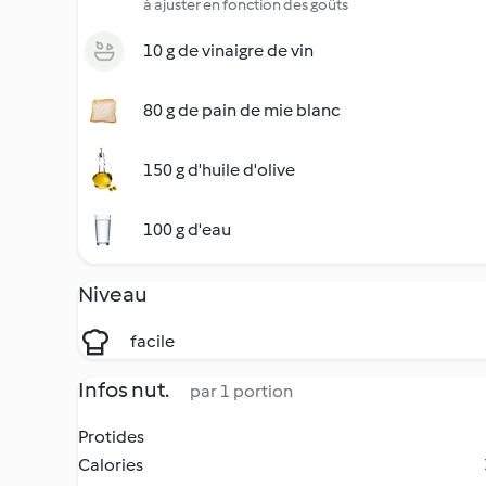
à ajuster en fonction des goûts
10 g de vinaigre de vin
80 g de pain de mie blanc
150 g d'huile d'olive
100 g d'eau
Niveau
facile
Infos nut.
par 1 portion
Protides
Calories