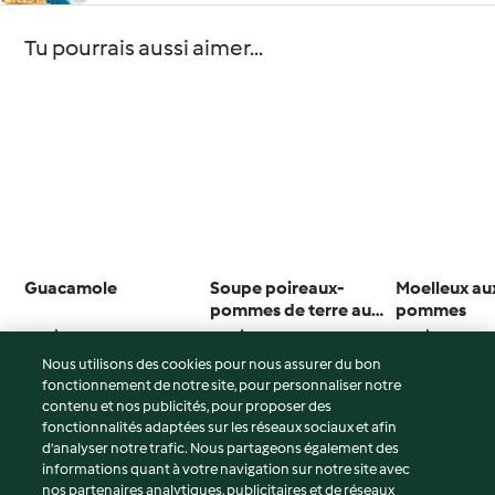
Tu pourrais aussi aimer...
Guacamole
Soupe poireaux-
Moelleux au
pommes de terre au
pommes
fenouil
4.2
(839)
4.7
(938)
4.7
(4.8K)
Nous utilisons des cookies pour nous assurer du bon
fonctionnement de notre site, pour personnaliser notre
contenu et nos publicités, pour proposer des
fonctionnalités adaptées sur les réseaux sociaux et afin
© Copyright 2026
d’analyser notre trafic. Nous partageons également des
informations quant à votre navigation sur notre site avec
Conditions d'utilisation
nos partenaires analytiques, publicitaires et de réseaux