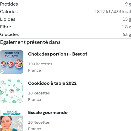
Protides
9 g
Calories
1812 kJ / 433 kcal
Lipides
15 g
Fibre
1.8 g
Glucides
63 g
Également présenté dans
Choix des portions - Best of
100 Recettes
France
Cookidoo à table 2022
10 Recettes
France
Escale gourmande
10 Recettes
France