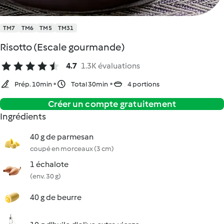
TM7
TM6
TM5
TM31
Risotto (Escale gourmande)
4.7
1.3K évaluations
Prép. 10min
Total 30min
4 portions
Créer un compte gratuitement
Ingrédients
40 g de parmesan
coupé en morceaux (3 cm)
1 échalote
(env. 30 g)
40 g de beurre