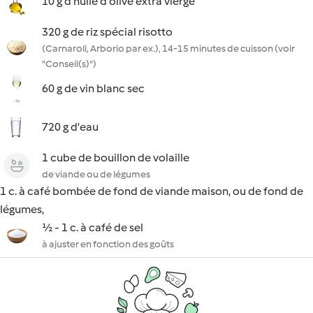
10 g d'huile d'olive extra vierge
320 g de riz spécial risotto
(Carnaroli, Arborio par ex.), 14-15 minutes de cuisson (voir
"Conseil(s)")
60 g de vin blanc sec
720 g d'eau
1 cube de bouillon de volaille
de viande ou de légumes
1 c. à café bombée de fond de viande maison, ou de fond de
légumes,
½ - 1 c. à café de sel
à ajuster en fonction des goûts