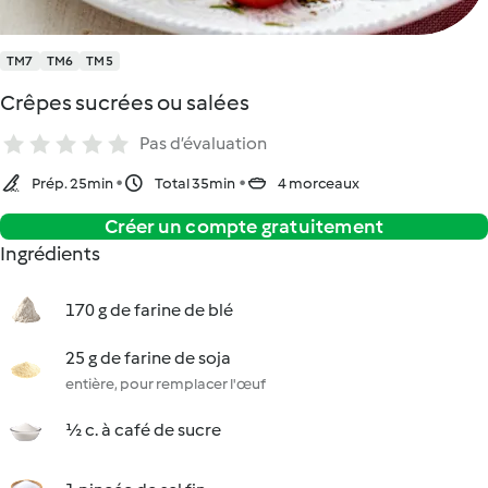
TM7
TM6
TM5
Crêpes sucrées ou salées
Pas d’évaluation
Prép. 25min
Total 35min
4 morceaux
Créer un compte gratuitement
Ingrédients
170 g de farine de blé
25 g de farine de soja
entière, pour remplacer l'œuf
½ c. à café de sucre