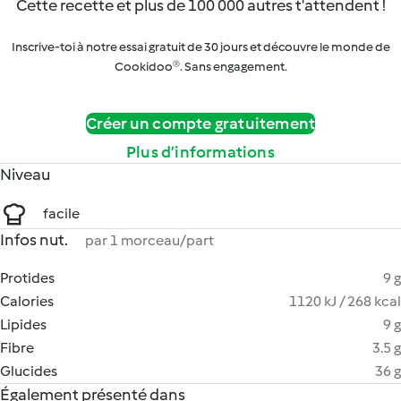
Cette recette et plus de 100 000 autres t'attendent !
Inscrive-toi à notre essai gratuit de 30 jours et découvre le monde de
Cookidoo®. Sans engagement.
Créer un compte gratuitement
Plus d’informations
Niveau
facile
Infos nut.
par 1 morceau/part
Protides
9 g
Calories
1120 kJ / 268 kcal
Lipides
9 g
Fibre
3.5 g
Glucides
36 g
Également présenté dans