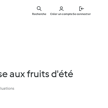
Skip
to
Recherche
Créer un compte
Se connecter
main
content
e aux fruits d'été
luations