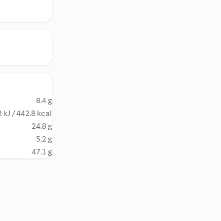
8.4 g
 kJ / 442.8 kcal
24.8 g
5.2 g
47.1 g