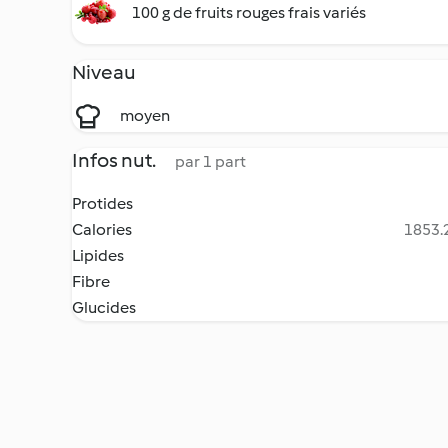
100 g de fruits rouges frais variés
Niveau
moyen
Infos nut.
par 1 part
Protides
Calories
1853.2
Lipides
Fibre
Glucides