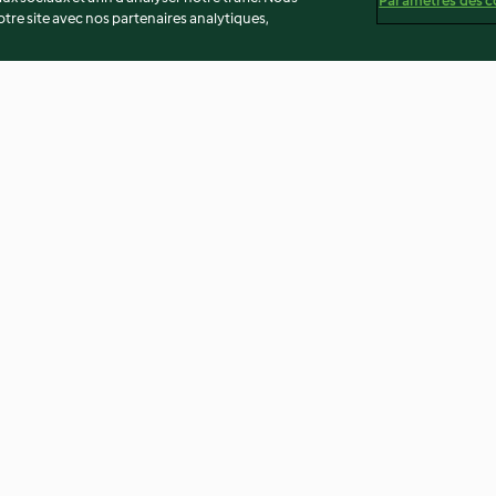
Paramètres des c
re site avec nos partenaires analytiques,
ocolat-
Le russe
Merveilleux cit
et copeaux de c
3.6
(18)
4.2
(9)
té
Non-responsabilité
Mentions légales
Cookies
Co