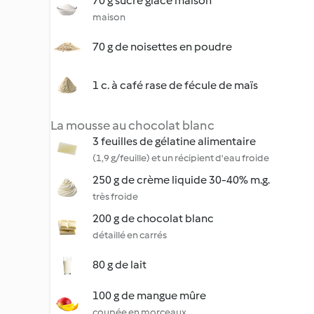
70 g sucre glace maison
maison
70 g de noisettes en poudre
1 c. à café rase de fécule de maïs
La mousse au chocolat blanc
3 feuilles de gélatine alimentaire
(1,9 g/feuille) et un récipient d'eau froide
250 g de crème liquide 30-40% m.g.
très froide
200 g de chocolat blanc
détaillé en carrés
80 g de lait
100 g de mangue mûre
coupée en morceaux