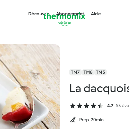
Découvrir
Abonnement
Aide
TM7
TM6
TM5
La dacquois
4.7
53 éva
Prép. 20min