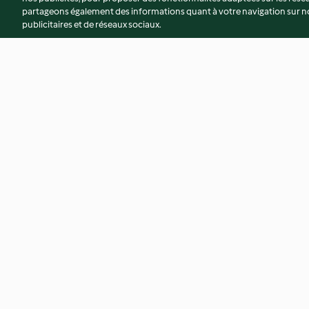
partageons également des informations quant à votre navigation sur not
publicitaires et de réseaux sociaux.
Le pain bénit
Œufs de Pâques ch
menthe
4.5
(184)
5.0
(5)
© Copyright 2026
Conditions d'utilisation
Politique de confidentiali