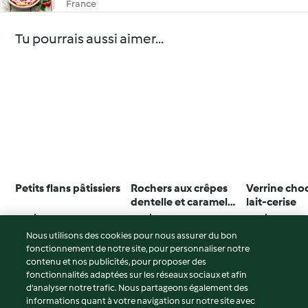
France
Tu pourrais aussi aimer...
Petits flans pâtissiers
Rochers aux crêpes
Verrine cho
dentelle et caramel
lait-cerise
beurre salé
3.1
(10)
3.3
(38)
3.7
(7)
Nous utilisons des cookies pour nous assurer du bon
fonctionnement de notre site, pour personnaliser notre
contenu et nos publicités, pour proposer des
fonctionnalités adaptées sur les réseaux sociaux et afin
© Copyright 2026
d’analyser notre trafic. Nous partageons également des
informations quant à votre navigation sur notre site avec