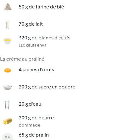
50 g de farine de blé
70 g de lait
320 g de blancs d'œufs
(10 œufs env.)
La crème au praliné
4 jaunes d'œufs
200 g de sucre en poudre
20 g d'eau
200 g de beurre
pommade
65 g de pralin