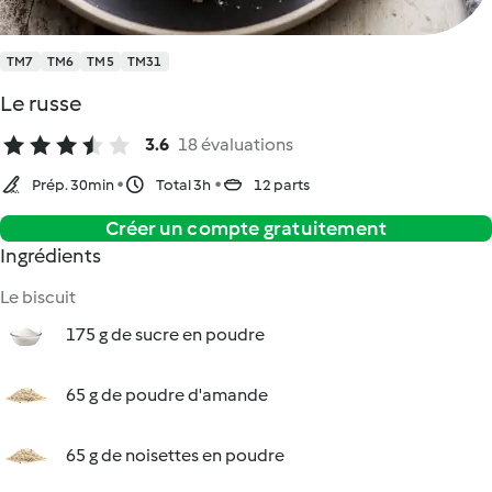
TM7
TM6
TM5
TM31
Le russe
3.6
18 évaluations
Prép. 30min
Total 3h
12 parts
Créer un compte gratuitement
Ingrédients
Le biscuit
175 g de sucre en poudre
65 g de poudre d'amande
65 g de noisettes en poudre