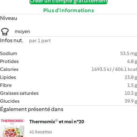
Créer un compte gratuitement
Plus d’informations
Niveau
moyen
Infos nut.
par 1 part
Sodium
53.5 mg
Protides
6.8 g
Calories
1693.5 kJ / 406.1 kcal
Lipides
23.8 g
Fibre
1.5 g
Graisses saturées
10.3 g
Glucides
39.9 g
Également présenté dans
Thermomix® et moi n°20
41 Recettes