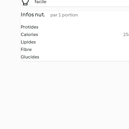
facile
Infos nut.
par 1 portion
Protides
Calories
25
Lipides
Fibre
Glucides