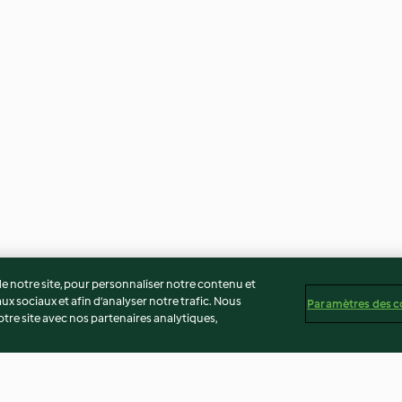
 notre site, pour personnaliser notre contenu et
ux sociaux et afin d’analyser notre trafic. Nous
Paramètres des c
re site avec nos partenaires analytiques,