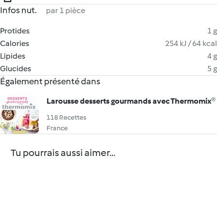
Infos nut.
par 1 pièce
Protides
1 g
Calories
254 kJ / 64 kcal
Lipides
4 g
Glucides
5 g
Également présenté dans
Larousse desserts gourmands avec Thermomix®
118 Recettes
France
Tu pourrais aussi aimer...