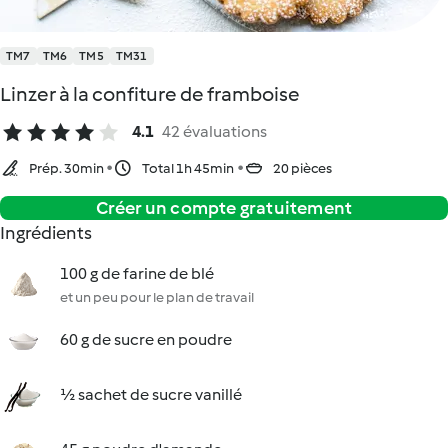
TM7
TM6
TM5
TM31
Linzer à la confiture de framboise
4.1
42 évaluations
Prép. 30min
Total 1h 45min
20 pièces
Créer un compte gratuitement
Ingrédients
100 g de farine de blé
et un peu pour le plan de travail
60 g de sucre en poudre
½ sachet de sucre vanillé