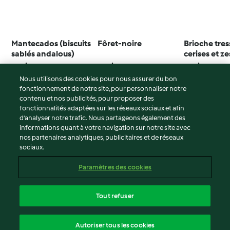
Mantecados (biscuits
Fôret-noire
Brioche tre
sablés andalous)
cerises et ze
d'agrumes c
3.5
(10)
4.5
(24)
3.4
(16)
Nous utilisons des cookies pour nous assurer du bon
fonctionnement de notre site, pour personnaliser notre
contenu et nos publicités, pour proposer des
fonctionnalités adaptées sur les réseaux sociaux et afin
© Copyright 2026
d’analyser notre trafic. Nous partageons également des
informations quant à votre navigation sur notre site avec
Conditions d'utilisation
nos partenaires analytiques, publicitaires et de réseaux
sociaux.
Politique de confidentialité
Non-responsabilité
Paramètres des cookies
Mentions légales
Cookies
Tout refuser
Contenu du rapport
français
Autoriser tous les cookies