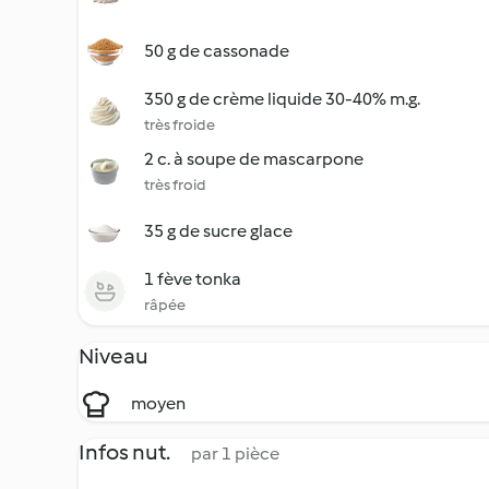
50 g de cassonade
350 g de crème liquide 30-40% m.g.
très froide
2 c. à soupe de mascarpone
très froid
35 g de sucre glace
1 fève tonka
râpée
Niveau
moyen
Infos nut.
par 1 pièce