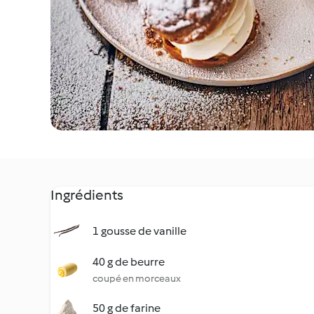
Ingrédients
1 gousse de vanille
40 g de beurre
coupé en morceaux
50 g de farine