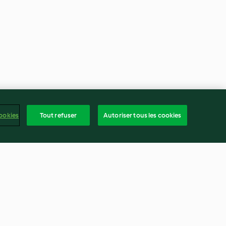
ookies
Tout refuser
Autoriser tous les cookies
aise-amande et
Petits choux au chocolat blanc