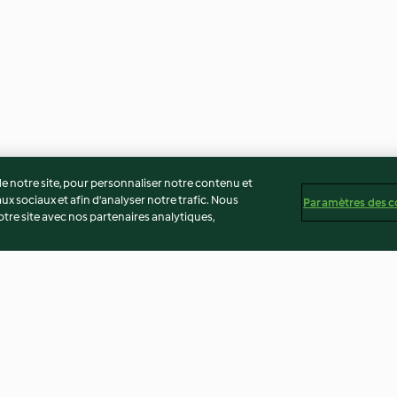
 notre site, pour personnaliser notre contenu et
ux sociaux et afin d’analyser notre trafic. Nous
Paramètres des c
re site avec nos partenaires analytiques,
gue sans
Gâteau coton
Mille-feuille fr