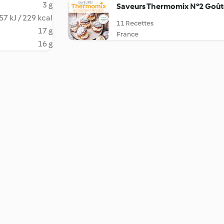
3 g
Saveurs Thermomix N°2 Goûter
57 kJ / 229 kcal
11 Recettes
17 g
France
16 g