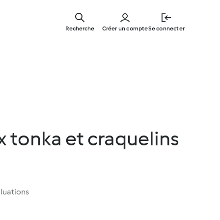
Skip
to
Recherche
Créer un compte
Se connecter
main
content
x tonka et craquelins
luations