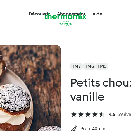
Découvrir
Abonnement
Aide
TM7
TM6
TM5
Petits chou
vanille
4.6
39 éva
Prép. 40min