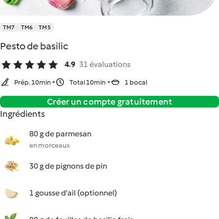
TM7
TM6
TM5
Pesto de basilic
4.9
31 évaluations
Prép. 10min
Total 10min
1 bocal
Créer un compte gratuitement
Ingrédients
80 g de parmesan
en morceaux
30 g de pignons de pin
1 gousse d'ail (optionnel)