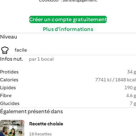
Cookidoo®. Sans engagement.
Créer un compte gratuitement
Plus d’informations
Niveau
facile
Infos nut.
par 1 bocal
Protides
34 g
Calories
7741 kJ / 1848 kcal
Lipides
190 g
Fibre
4.6 g
Glucides
7 g
Également présenté dans
Recette choisie
18 Recettes