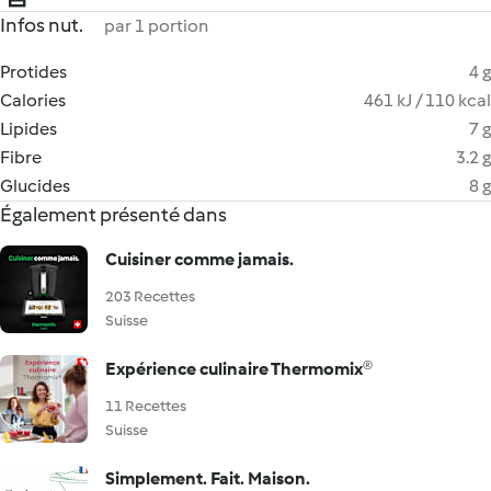
Infos nut.
par 1 portion
Protides
4 g
Calories
461 kJ / 110 kcal
Lipides
7 g
Fibre
3.2 g
Glucides
8 g
Également présenté dans
Cuisiner comme jamais.
203 Recettes
Suisse
Expérience culinaire Thermomix®
11 Recettes
Suisse
Simplement. Fait. Maison.