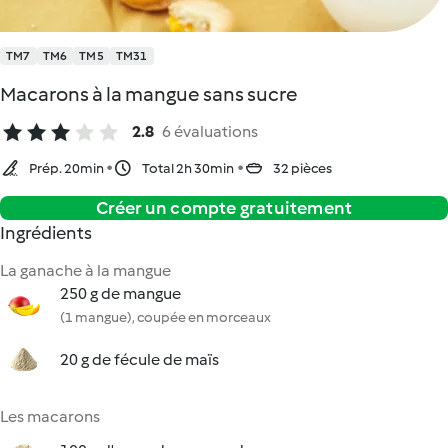
TM7
TM6
TM5
TM31
Macarons à la mangue sans sucre
2.8
6 évaluations
Prép. 20min
Total 2h 30min
32 pièces
Créer un compte gratuitement
Ingrédients
La ganache à la mangue
250 g de mangue
(1 mangue), coupée en morceaux
20 g de fécule de maïs
Les macarons