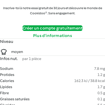
Inscrive-toi à notre essai gratuit de 30 jours et découvre le monde de
Cookidoo®. Sans engagement.
Créer un compte gratuitement
Plus d’informations
Niveau
moyen
Infos nut.
par 1 pièce
Sodium
7.8 mg
Protides
1.2 g
Calories
162.3 kJ / 38.8 kcal
Lipides
1.7 g
Fibre
0.5 g
Graisses saturées
0.1 g