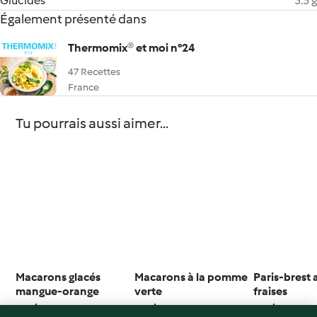
Glucides
5.5 g
Également présenté dans
Thermomix® et moi n°24
47 Recettes
France
Tu pourrais aussi aimer...
Macarons glacés
Macarons à la pomme
Paris-brest 
mangue-orange
verte
fraises
4.3
(12)
3.7
(27)
4.4
(25)