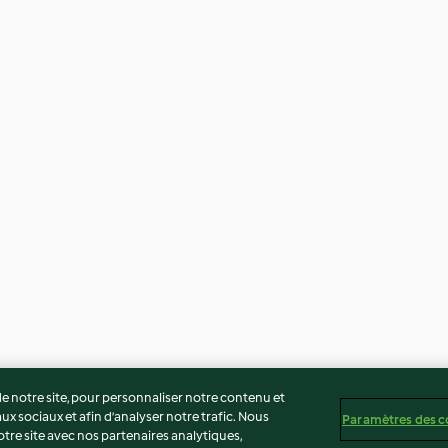
 notre site, pour personnaliser notre contenu et
ux sociaux et afin d’analyser notre trafic. Nous
Paramètres des c
re site avec nos partenaires analytiques,