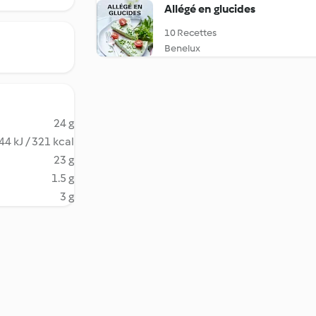
Allégé en glucides
10 Recettes
Benelux
24 g
44 kJ / 321 kcal
23 g
1.5 g
3 g