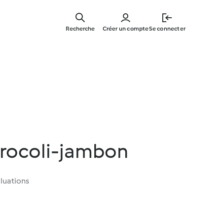
Skip
to
Recherche
Créer un compte
Se connecter
main
content
rocoli-jambon
luations