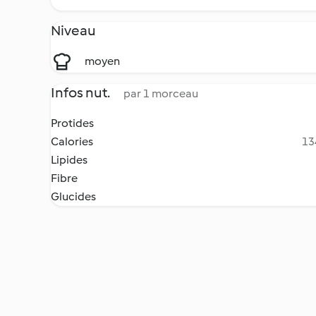
Niveau
moyen
Infos nut.
par 1 morceau
Protides
Calories
13
Lipides
Fibre
Glucides