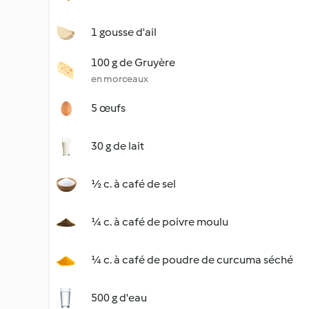
1 gousse d'ail
100 g de Gruyère
en morceaux
5 œufs
30 g de lait
½ c. à café de sel
¼ c. à café de poivre moulu
¼ c. à café de poudre de curcuma séché
500 g d'eau