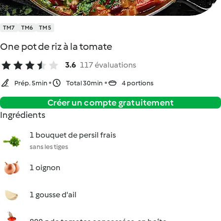
TM7
TM6
TM5
One pot de riz à la tomate
3.6
117 évaluations
Prép. 5min
Total 30min
4 portions
Créer un compte gratuitement
Ingrédients
1 bouquet de persil frais
sans les tiges
1 oignon
1 gousse d'ail