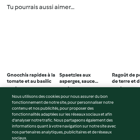
Tu pourrais aussi aimer...
Gnocchis rapides à la
Spaetzles aux
Ragoût de 
tomate et au basilic
asperges, sauce
de terre et 
crémeuse à l'ail des
champigno
4.3
(11)
5.0
(2)
4.5
(135)
ours
Nous utilisons des cookies pour nous assurer du bon
fonctionnement de notre site, pour personnaliser notre
contenu et nos publicités, pour proposer des
fonctionnalités adaptées sur les réseaux sociaux et afin
© Copyright 2026
d’analyser notre trafic. Nous partageons également des
informations quant à votre navigation sur notre site avec
Conditions d'utilisation
nos partenaires analytiques, publicitaires et de réseaux
sociaux.