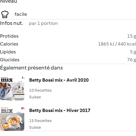
Niveau
facile
Infos nut.
par 1 portion
Protides
15 g
Calories
1865 kJ / 440 kcal
Lipides
5 g
Glucides
76 g
Également présenté dans
Betty Bossi mix - Avril 2020
10 Recettes
Suisse
Betty Bossi mix - Hiver 2017
15 Recettes
Suisse