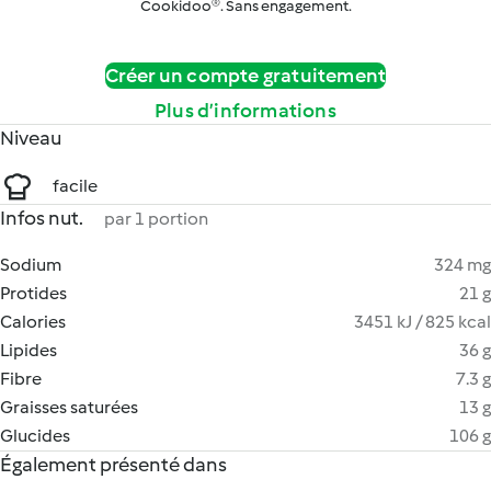
Cookidoo®. Sans engagement.
Créer un compte gratuitement
Plus d’informations
Niveau
facile
Infos nut.
par 1 portion
Sodium
324 mg
Protides
21 g
Calories
3451 kJ / 825 kcal
Lipides
36 g
Fibre
7.3 g
Graisses saturées
13 g
Glucides
106 g
Également présenté dans