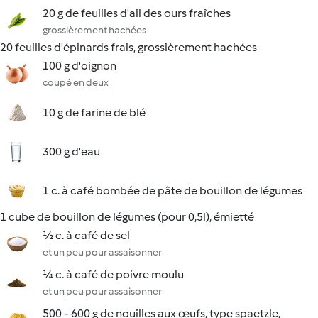
20 g de feuilles d'ail des ours fraîches
grossièrement hachées
20 feuilles d'épinards frais, grossièrement hachées
100 g d'oignon
coupé en deux
10 g de farine de blé
300 g d'eau
1 c. à café bombée de pâte de bouillon de légumes
1 cube de bouillon de légumes (pour 0,5l), émietté
½ c. à café de sel
et un peu pour assaisonner
¼ c. à café de poivre moulu
et un peu pour assaisonner
500 - 600 g de nouilles aux œufs, type spaetzle,