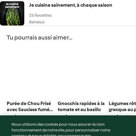
Je cuisine sainement, à chaque saison
25 Recettes
Benelux
Tu pourrais aussi aimer...
Purée de Chou Frisé
Gnocchis rapides à la
Légumes rôti
avec Saucisse fumée
tomate et au basilic
grecque au 
et Moutarde
roquette et 
4.8
(6)
4.3
(11)
4.7
(29)
Nous utilisons des cookies pour nous assurer du bon
fonctionnement de notre site, pour personnaliser notre
contenu et nos publicités, pour proposer des