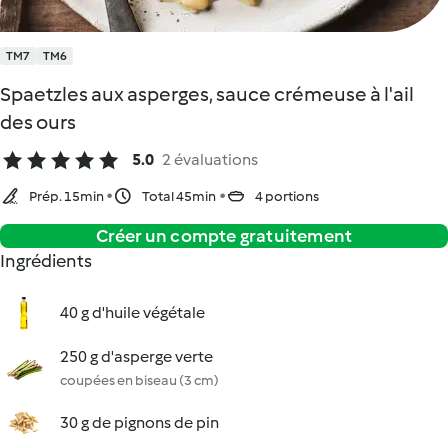
TM7
TM6
Spaetzles aux asperges, sauce crémeuse à l'ail
des ours
5.0
2 évaluations
Prép. 15min
Total 45min
4 portions
Créer un compte gratuitement
Ingrédients
40 g d'huile végétale
250 g d'asperge verte
coupées en biseau (3 cm)
30 g de pignons de pin