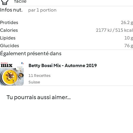
facile
Infos nut.
par 1 portion
Protides
26.2 g
Calories
2177 kJ / 515 kcal
Lipides
10 g
Glucides
76 g
Également présenté dans
Betty Bossi Mix - Automne 2019
11 Recettes
Suisse
Tu pourrais aussi aimer...