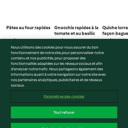
Pâtes au four rapides
Gnocchis rapides à la
Quiche lorra
tomate et au basilic
façon bague
4.4
(85)
4.3
(11)
4.6
(16)
Nous utilisons des cookies pour nous assurer du bon
fonctionnement de notre site, pour personnaliser notre
contenu et nos publicités, pour proposer des
fonctionnalités adaptées sur les réseaux sociaux et afin
© Copyright 2026
d’analyser notre trafic. Nous partageons également des
informations quant à votre navigation sur notre site avec
Conditions d'utilisation
nos partenaires analytiques, publicitaires et de réseaux
sociaux.
Politique de confidentialité
Non-responsabilité
Paramètres des cookies
Mentions légales
Cookies
Tout refuser
Contenu du rapport