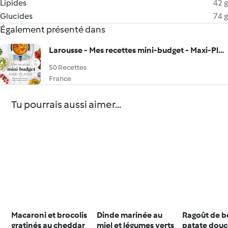
Lipides
42 g
Glucides
74 g
Également présenté dans
Larousse - Mes recettes mini-budget - Maxi-Plaisir
50 Recettes
France
Tu pourrais aussi aimer...
Macaroni et brocolis
Dinde marinée au
Ragoût de b
gratinés au cheddar
miel et légumes verts
patate douce