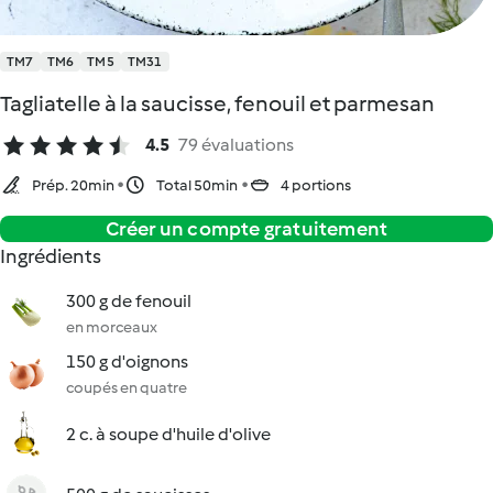
TM7
TM6
TM5
TM31
Tagliatelle à la saucisse, fenouil et parmesan
4.5
79 évaluations
Prép. 20min
Total 50min
4 portions
Créer un compte gratuitement
Ingrédients
300 g de fenouil
en morceaux
150 g d'oignons
coupés en quatre
2 c. à soupe d'huile d'olive