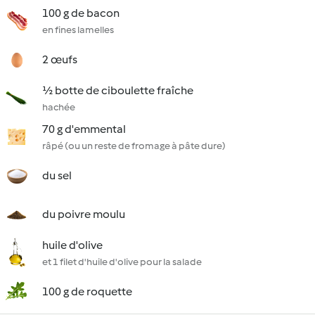
100 g de bacon
en fines lamelles
2 œufs
½ botte de ciboulette fraîche
hachée
70 g d'emmental
râpé (ou un reste de fromage à pâte dure)
du sel
du poivre moulu
huile d'olive
et 1 filet d'huile d'olive pour la salade
100 g de roquette