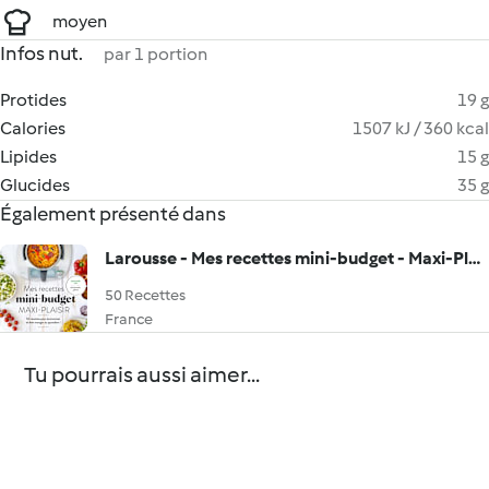
moyen
Infos nut.
par 1 portion
Protides
19 g
Calories
1507 kJ / 360 kcal
Lipides
15 g
Glucides
35 g
Également présenté dans
Larousse - Mes recettes mini-budget - Maxi-Plaisir
50 Recettes
France
Tu pourrais aussi aimer...