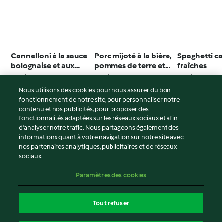
Cannelloni à la sauce
Porc mijoté à la bière,
Spaghetti c
bolognaise et aux
pommes de terre et
fraîches
épinards
légumes
3.0
(26)
4.0
(20)
3.9
(28)
Nous utilisons des cookies pour nous assurer du bon
fonctionnement de notre site, pour personnaliser notre
contenu et nos publicités, pour proposer des
fonctionnalités adaptées sur les réseaux sociaux et afin
© Copyright 2026
d’analyser notre trafic. Nous partageons également des
informations quant à votre navigation sur notre site avec
Conditions d'utilisation
nos partenaires analytiques, publicitaires et de réseaux
sociaux.
Politique de confidentialité
Non-responsabilité
Paramètres des cookies
Mentions légales
Cookies
Tout refuser
Contenu du rapport