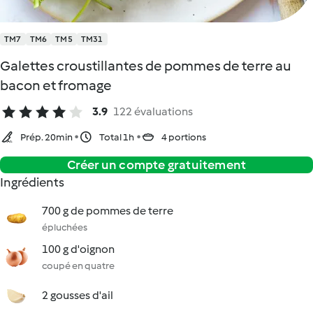
TM7
TM6
TM5
TM31
Galettes croustillantes de pommes de terre au
bacon et fromage
3.9
122 évaluations
Prép. 20min
Total 1h
4 portions
Créer un compte gratuitement
Ingrédients
700 g de pommes de terre
épluchées
100 g d'oignon
coupé en quatre
2 gousses d'ail