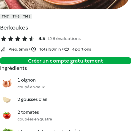
TM7
TM6
TM5
Berkoukes
4.3
128 évaluations
Prép. 5min
Total 50min
4 portions
Créer un compte gratuitement
Ingrédients
1 oignon
coupé en deux
2 gousses d'ail
2 tomates
coupées en quatre