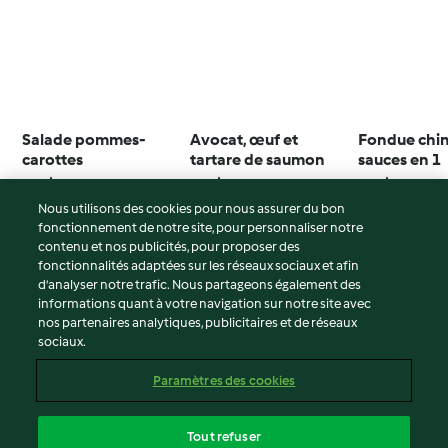
Salade pommes-
Avocat, œuf et
Fondue chin
carottes
tartare de saumon
sauces en 1
4.3
(35)
3.8
(4)
3.8
(5)
Nous utilisons des cookies pour nous assurer du bon
fonctionnement de notre site, pour personnaliser notre
contenu et nos publicités, pour proposer des
fonctionnalités adaptées sur les réseaux sociaux et afin
© Copyright 2026
d’analyser notre trafic. Nous partageons également des
informations quant à votre navigation sur notre site avec
Conditions d'utilisation
nos partenaires analytiques, publicitaires et de réseaux
sociaux.
Politique de confidentialité
Non-responsabilité
Paramètres des cookies
Mentions légales
Cookies
Tout refuser