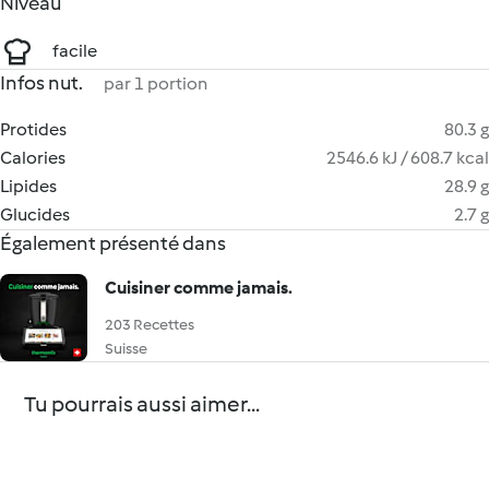
Niveau
facile
Infos nut.
par 1 portion
Protides
80.3 g
Calories
2546.6 kJ / 608.7 kcal
Lipides
28.9 g
Glucides
2.7 g
Également présenté dans
Cuisiner comme jamais.
203 Recettes
Suisse
Tu pourrais aussi aimer...