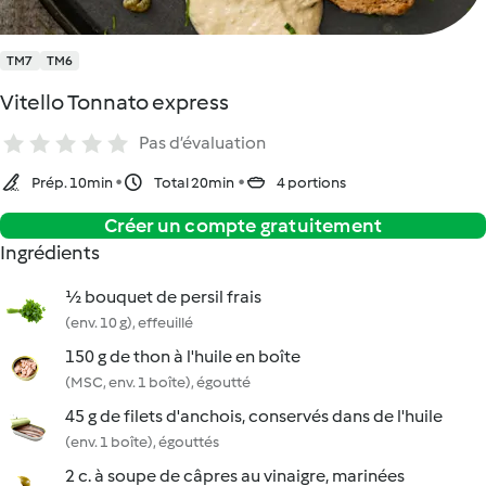
TM7
TM6
Vitello Tonnato express
Pas d’évaluation
Prép. 10min
Total 20min
4 portions
Créer un compte gratuitement
Ingrédients
½ bouquet de persil frais
(env. 10 g), effeuillé
150 g de thon à l'huile en boîte
(MSC, env. 1 boîte), égoutté
45 g de filets d'anchois, conservés dans de l'huile
(env. 1 boîte), égouttés
2 c. à soupe de câpres au vinaigre, marinées