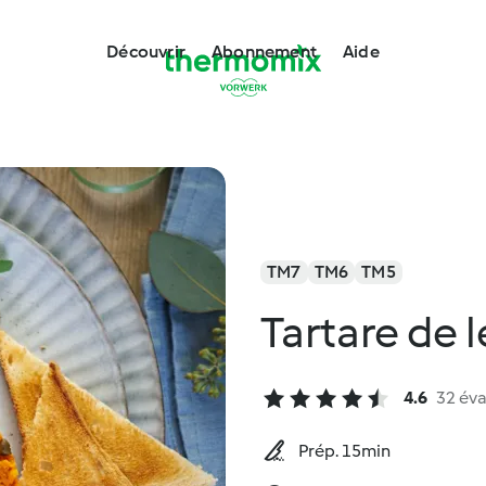
Découvrir
Abonnement
Aide
TM7
TM6
TM5
Tartare de
4.6
32 éva
Prép. 15min