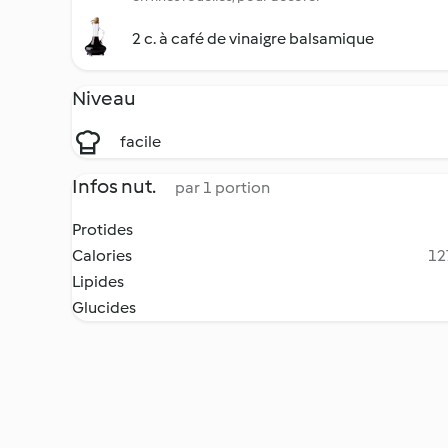
2 c. à café de vinaigre balsamique
Niveau
facile
Infos nut.
par 1 portion
Protides
Calories
12
Lipides
Glucides