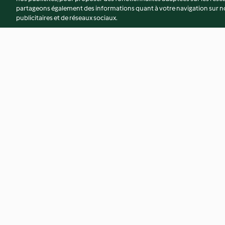
partageons également des informations quant à votre navigation sur not
publicitaires et de réseaux sociaux.
Salade pommes-carottes
Saumon au quinoa 
pamplemousse
4.3
(35)
3.5
(4)
© Copyright 2026
Conditions d'utilisation
Politique de confidentiali