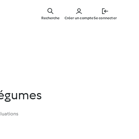
Skip
to
Recherche
Créer un compte
Se connecter
main
content
 légumes
luations