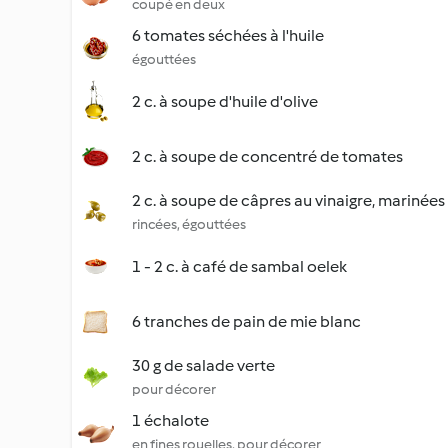
coupé en deux
6 tomates séchées à l'huile
égouttées
2 c. à soupe d'huile d'olive
2 c. à soupe de concentré de tomates
2 c. à soupe de câpres au vinaigre, marinées
rincées, égouttées
1 - 2 c. à café de sambal oelek
6 tranches de pain de mie blanc
30 g de salade verte
pour décorer
1 échalote
en fines rouelles, pour décorer