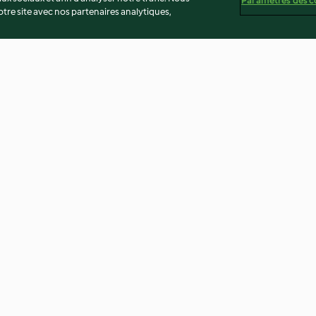
Paramètres des c
re site avec nos partenaires analytiques,
et au
Frittata de brocoli
Curry de courge
2.2
(9)
4.1
(16)
té
Non-responsabilité
Mentions légales
Cookies
Co