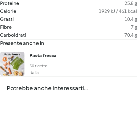
Proteine
25.8 g
Calorie
1929 kJ / 461 kcal
Grassi
10.4 g
Fibre
7 g
Carboidrati
70.4 g
Presente anche in
Pasta fresca
50 ricette
Italia
Potrebbe anche interessarti...