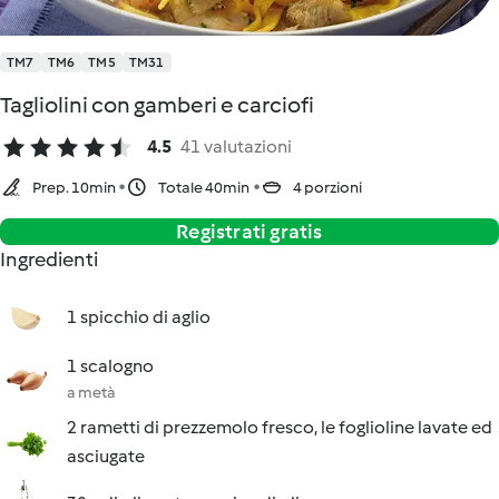
TM7
TM6
TM5
TM31
Tagliolini con gamberi e carciofi
4.5
41 valutazioni
Prep. 10min
Totale 40min
4 porzioni
Registrati gratis
Ingredienti
1 spicchio di aglio
1 scalogno
a metà
2 rametti di prezzemolo fresco, le foglioline lavate ed
asciugate