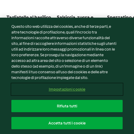
Tagliatelle al basilico
Salsiccia, zucca e
Spezzatino 
al sugo di olive e
patate con salsa
con cipolle
Questo sito web utilizza dei cookies, anche di terze parti, e
pomodori
4.8
(23)
4.1
(89)
4.2
(17)
altre tecnologie di profilazione, quali l’incrocio tra
informazioni raccolte attraverso diverse funzionalità del
sito, al fine di raccogliere informazioni statistiche sugli utenti
utili ad indirizzare loro messaggi promozionali in linea con le
loro preferenze. Se prosegui la navigazione mediante
© Copyright 2026
accesso ad altra area del sito o selezione di un elemento
dello stesso (ad esempio, di un'immagine o di un link)
Termini del servizio
manifesti il tuo consenso all'uso dei cookies e delle altre
tecnologie di profilazione impiegate dal sito.
Informativa sulla privacy
Avvertenze generali
Impostazioni cookie
Note legali
Cookie
Rifiuta tutti
Contenuto del rapporto
Italiano
Accetta tutti i cookie