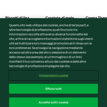
Biscotti di linz
Crostata di mele
Crema The
Questo sito web utilizza dei cookies, anche di terze parti, e
4.0
(3)
2.8
(5)
4.1
(9)
altre tecnologie di profilazione, quali l’incrocio tra
informazioni raccolte attraverso diverse funzionalità del
sito, al fine di raccogliere informazioni statistiche sugli utenti
utili ad indirizzare loro messaggi promozionali in linea con le
loro preferenze. Se prosegui la navigazione mediante
© Copyright 2026
accesso ad altra area del sito o selezione di un elemento
dello stesso (ad esempio, di un'immagine o di un link)
Termini del servizio
manifesti il tuo consenso all'uso dei cookies e delle altre
tecnologie di profilazione impiegate dal sito.
Informativa sulla privacy
Avvertenze generali
Impostazioni cookie
Note legali
Cookie
Rifiuta tutti
Contenuto del rapporto
Italiano
Accetta tutti i cookie