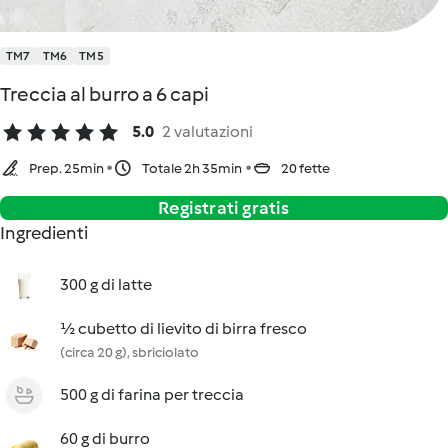
TM7
TM6
TM5
Treccia al burro a 6 capi
5.0
2 valutazioni
Prep. 25min
Totale 2h 35min
20 fette
Registrati gratis
Ingredienti
300 g di latte
½ cubetto di lievito di birra fresco
(circa 20 g), sbriciolato
500 g di farina per treccia
60 g di burro