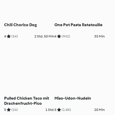
Chili Chorizo Dog
One Pot Pasta Ratatouille
4
(54)
2 Std. 50 Min
4
(942)
35 Min
Pulled Chicken Taco mit
Miso-Udon-Nudeln
Drachenfrucht-Pico
5
(24)
1 Std.
5
(1.8K)
20 Min