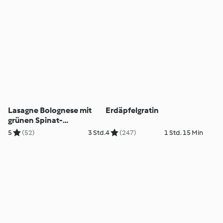
Lasagne Bolognese mit
Erdäpfelgratin
grünen Spinat-
Teigblättern
5
(52)
3 Std.
4
(247)
1 Std. 15 Min