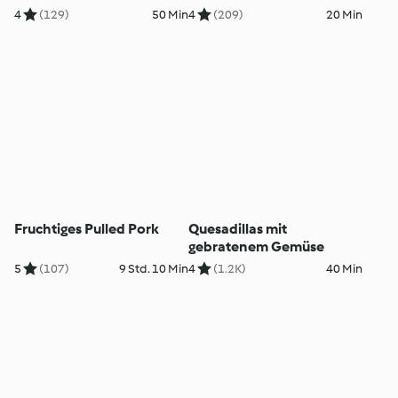
4
(129)
50 Min
4
(209)
20 Min
Fruchtiges Pulled Pork
Quesadillas mit
gebratenem Gemüse
5
(107)
9 Std. 10 Min
4
(1.2K)
40 Min