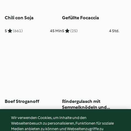
Chili con Soja
Gefüllte Focaccia
5
(661)
45 Min
5
(25)
4 Std.
Boef Stroganoff
Rindergulasch mit
Semmelknödeln und
Rotkraut
5
(533)
50 Min
5
(86)
1 Std. 40 Min
Wir verwenden Cookies, um Inhalte und den
Webseitenbesuch zu personalisieren, Funktionen für soziale
© Copyright 2026
Medien anbieten zu können und Webseitenzugriffe zu