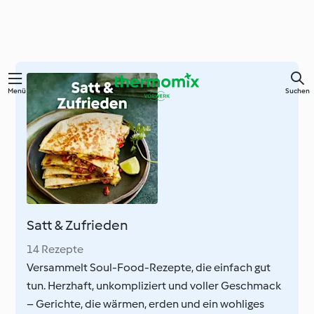
Zum
Menü
Suchen
Hauptinhalt
springen
Satt & Zufrieden
14 Rezepte
Versammelt Soul-Food-Rezepte, die einfach gut
tun. Herzhaft, unkompliziert und voller Geschmack
– Gerichte, die wärmen, erden und ein wohliges