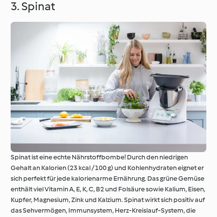
3. Spinat
Spinat ist eine echte Nährstoffbombe! Durch den niedrigen
Gehalt an Kalorien (23 kcal / 100 g) und Kohlenhydraten eignet er
sich perfekt für jede kalorienarme Ernährung. Das grüne Gemüse
enthält viel Vitamin A, E, K, C, B2 und Folsäure sowie Kalium, Eisen,
Kupfer, Magnesium, Zink und Kalzium. Spinat wirkt sich positiv auf
das Sehvermögen, Immunsystem, Herz-Kreislauf-System, die