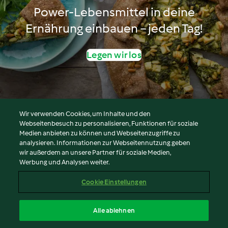
Power-Lebensmittel in deine
Ernährung einbauen − jeden Tag!
Legen wir los
Wir verwenden Cookies, um Inhalte und den
Webseitenbesuch zu personalisieren, Funktionen für soziale
© Copyright 2026
Medien anbieten zu können und Webseitenzugriffe zu
analysieren. Informationen zur Webseitennutzung geben
Nutzungsbedingungen
wir außerdem an unsere Partner für soziale Medien,
Werbung und Analysen weiter.
Datenschutzrichtlinien
Disclaimer
Cookie Einstellungen
Impressum
Cookies
Alle ablehnen
Inhalt melden