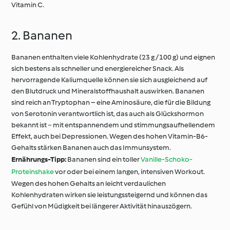
Vitamin C.
2. Bananen
Bananen enthalten viele Kohlenhydrate (23 g / 100 g) und eignen
sich bestens als schneller und energiereicher Snack. Als
hervorragende Kaliumquelle können sie sich ausgleichend auf
den Blutdruck und Mineralstoffhaushalt auswirken. Bananen
sind reich an Tryptophan – eine Aminosäure, die für die Bildung
von Serotonin verantwortlich ist, das auch als Glückshormon
bekannt ist − mit entspannendem und stimmungsaufhellendem
Effekt, auch bei Depressionen. Wegen des hohen Vitamin-B6-
Gehalts stärken Bananen auch das Immunsystem.
Ernährungs-Tipp:
Bananen sind ein toller
Vanille-Schoko-
Proteinshake
vor oder bei einem langen, intensiven Workout.
Wegen des hohen Gehalts an leicht verdaulichen
Kohlenhydraten wirken sie leistungssteigernd und können das
Gefühl von Müdigkeit bei längerer Aktivität hinauszögern.