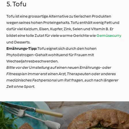
5. Tofu
Tofu ist eine grossartige Alternative zu tierischen Produkten
wegen seines hohen Proteingehalts. Tofu enthält wenig Fett und
dafür viel Kalzium, Eisen, Kupfer, Zink, Selen und Vitamin B. Er
bildet eine tolle Zutat für viele warme Gerichte wie
Gemüsecurry
und Desserts.
Ernährungs-Tipp:
Tofu eignet sich durch den hohen
Phytoöstrogen-Gehalt wohltuend für Frauen mit
Wechseljahresbeschwerden.
Bitte vor der Umstellung auf einen neuen Ernährungs- oder
Fitnessplan immer erst einen Arzt, Therapeuten oder anderes
medizinisches Fachpersonal um Rat fragen, auch nach längerer
Zeit ohne Sport.