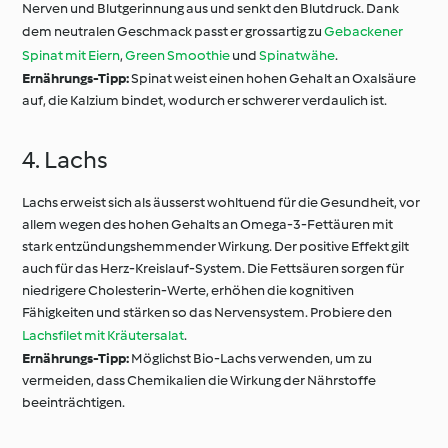
Nerven und Blutgerinnung aus und senkt den Blutdruck. Dank
dem neutralen Geschmack passt er grossartig zu
Gebackener
Spinat mit Eiern
,
Green Smoothie
und
Spinatwähe
.
Ernährungs-Tipp:
Spinat weist einen hohen Gehalt an Oxalsäure
auf, die Kalzium bindet, wodurch er schwerer verdaulich ist.
4. Lachs
Lachs erweist sich als äusserst wohltuend für die Gesundheit, vor
allem wegen des hohen Gehalts an Omega-3-Fettäuren mit
stark entzündungshemmender Wirkung. Der positive Effekt gilt
auch für das Herz-Kreislauf-System. Die Fettsäuren sorgen für
niedrigere Cholesterin-Werte, erhöhen die kognitiven
Fähigkeiten und stärken so das Nervensystem. Probiere den
Lachsfilet mit Kräutersalat
.
Ernährungs-Tipp:
Möglichst Bio-Lachs verwenden, um zu
vermeiden, dass Chemikalien die Wirkung der Nährstoffe
beeinträchtigen.