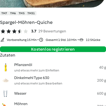
TM7
TM6
TM5
TM31
Spargel-Möhren-Quiche
3.7
29 Bewertungen
Vorbereitung 15 Min
Gesamt 1 Std. 10 Min
12 Stücke
Kostenlos registrieren
Zutaten
Pflanzenöl
40 g
und etwas mehr zum Einfetten
Dinkelmehl Type 630
200 g
und etwas mehr zum Bearbeiten
Wasser
600 g
Möhren