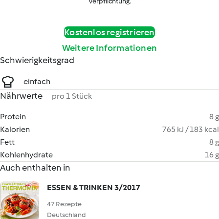
Verpflichtung.
Kostenlos registrieren
Weitere Informationen
Schwierigkeitsgrad
einfach
Nährwerte
pro 1 Stück
Protein
8 g
Kalorien
765 kJ / 183 kcal
Fett
8 g
Kohlenhydrate
16 g
Auch enthalten in
ESSEN & TRINKEN 3/2017
47 Rezepte
Deutschland