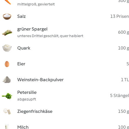
300 g
mittelgroß, geviertelt
Salz
13 Prisen
grüner Spargel
600 g
unteres Drittel geschält, quer halbiert
Quark
100 g
Eier
5
Weinstein-Backpulver
1 TL
Petersilie
5 Stängel
abgezupft
Ziegenfrischkäse
150 g
Milch
100 g