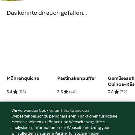
Das könnte dir auch gefallen...
Möhrenquiche
Pastinakenpuffer
Gemüseaufl
Quinoa-Käs
3.4
(58)
3.5
(40)
3.8
(72)
Wir verwenden Cookies, um Inhalte und den
Webseitenbesuch zu personalisieren, Funktionen für soziale
© Copyright 2026
Medien anbieten zu können und Webseitenzugriffe zu
analysieren. Informationen zur Webseitennutzung geben
Nutzungsbedingungen
wir außerdem an unsere Partner für soziale Medien,