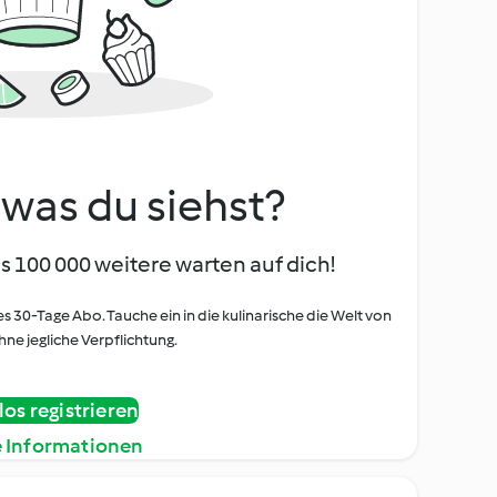
, was du siehst?
s 100 000 weitere warten auf dich!
es 30-Tage Abo. Tauche ein in die kulinarische die Welt von
ne jegliche Verpflichtung.
os registrieren
e Informationen