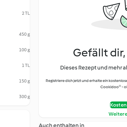
2 TL
450 g
Gefällt dir
100 g
1 TL
Dieses Rezept und mehr al
150 g
Registriere dich jetzt und erhalte ein kostenlos
Cookidoo® - oh
300 g
Kostenl
Weiter
Auch enthalten in