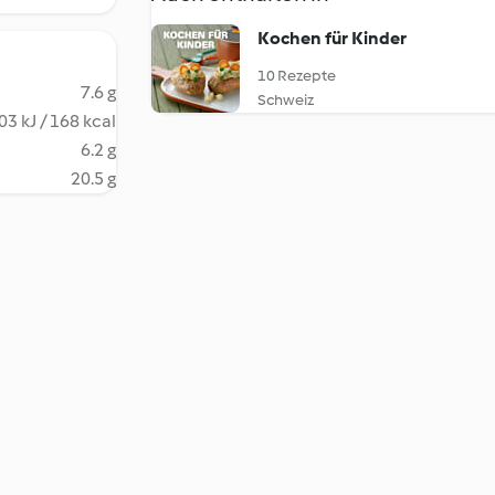
Kochen für Kinder
10 Rezepte
7.6 g
Schweiz
03 kJ / 168 kcal
6.2 g
20.5 g