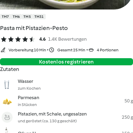
TM7
TM6
TM5
TM31
Pasta mit Pistazien-Pesto
4.6
1.4K Bewertungen
Vorbereitung 10 Min
Gesamt 25 Min
4 Portionen
Kostenlos registrieren
Zutaten
Wasser
zum Kochen
Parmesan
50 g
in Stücken
Pistazien, mit Schale, ungesalzen
250 g
und geröstet (ca. 130 g geschält)