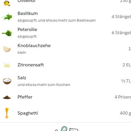
Olivenöl
150 g
Basilikum
4 Stängel
abgezupft, und etwas mehr zum Bestreuen
Petersilie
6 Stängel
abgezupft
Knoblauchzehe
1
klein
Zitronensaft
2 EL
Salz
½ TL
und etwas mehr zum Kochen
Pfeffer
4 Prisen
Spaghetti
400 g