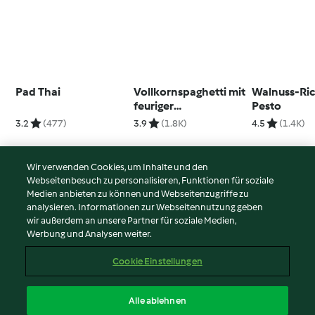
Pad Thai
Vollkornspaghetti mit
Walnuss-Ric
feuriger
Pesto
Erdnusssauce
3.2
(477)
3.9
(1.8K)
4.5
(1.4K)
Wir verwenden Cookies, um Inhalte und den
Webseitenbesuch zu personalisieren, Funktionen für soziale
© Copyright 2026
Medien anbieten zu können und Webseitenzugriffe zu
analysieren. Informationen zur Webseitennutzung geben
Nutzungsbedingungen
wir außerdem an unsere Partner für soziale Medien,
Werbung und Analysen weiter.
Datenschutzrichtlinien
Disclaimer
Cookie Einstellungen
Impressum
Cookies
Alle ablehnen
Inhalt melden