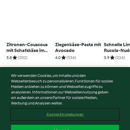
Zitronen-Couscous
Ziegenkäse-Pasta mit
Schnelle Li
mit Schafskäse im
Avocado
Rucola-Nud
Sesam-Mantel
3.8
(202)
4.0
(534)
3.9
(224)
Wir verwenden Cookies, um Inhalte und den
Webseitenbesuch zu personalisieren, Funktionen für soziale
© Copyright 2026
Medien anbieten zu können und Webseitenzugriffe zu
analysieren. Informationen zur Webseitennutzung geben
Nutzungsbedingungen
wir außerdem an unsere Partner für soziale Medien,
Werbung und Analysen weiter.
Datenschutzrichtlinien
Disclaimer
Cookie Einstellungen
Impressum
Cookies