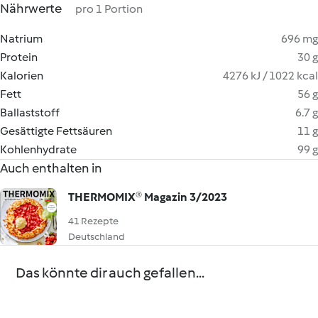
Nährwerte
pro 1 Portion
Natrium
696 mg
Protein
30 g
Kalorien
4276 kJ / 1022 kcal
Fett
56 g
Ballaststoff
6.7 g
Gesättigte Fettsäuren
11 g
Kohlenhydrate
99 g
Auch enthalten in
THERMOMIX® Magazin 3/2023
41 Rezepte
Deutschland
Das könnte dir auch gefallen...