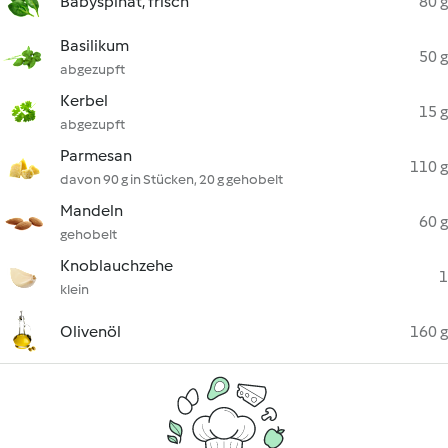
Babyspinat, frisch
80 g
Basilikum
50 g
abgezupft
Kerbel
15 g
abgezupft
Parmesan
110 g
davon 90 g in Stücken, 20 g gehobelt
Mandeln
60 g
gehobelt
Knoblauchzehe
1
klein
Olivenöl
160 g