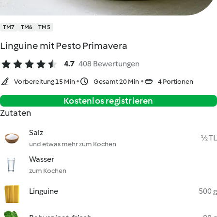
TM7
TM6
TM5
Linguine mit Pesto Primavera
4.7
408 Bewertungen
Vorbereitung 15 Min
Gesamt 20 Min
4 Portionen
Kostenlos registrieren
Zutaten
Salz
½ TL
und etwas mehr zum Kochen
Wasser
zum Kochen
Linguine
500 g