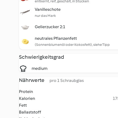
entkernt, reif, geschält, in Stücken
Vanilleschote
nur das Mark
Gelierzucker 2:1
neutrales Pflanzenfett
(Sonnenblumenöl oder Kokosfett), siehe Tipp
Schwierigkeitsgrad
medium
Nährwerte
pro 1 Schraubglas
Protein
Kalorien
17
Fett
Ballaststoff