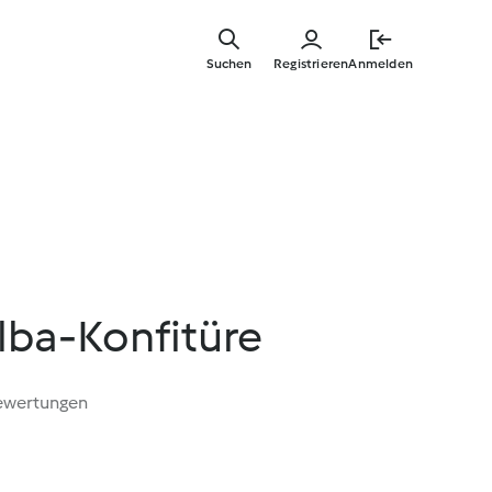
Zum
Hauptinha
Suchen
Registrieren
Anmelden
springen
lba-Konfitüre
ewertungen