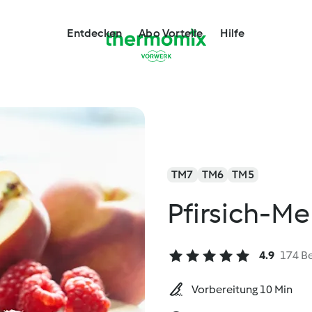
Entdecken
Abo Vorteile
Hilfe
TM7
TM6
TM5
Pfirsich-Me
4.9
174 B
Vorbereitung 10 Min