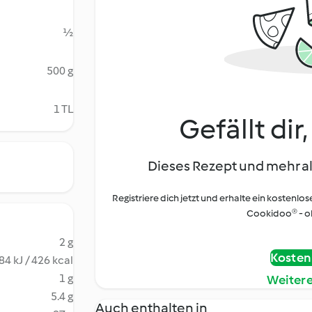
½
500 g
1 TL
Gefällt dir
Dieses Rezept und mehr al
Registriere dich jetzt und erhalte ein kostenlos
Cookidoo® - oh
2 g
Kostenl
84 kJ / 426 kcal
1 g
Weiter
5.4 g
Auch enthalten in