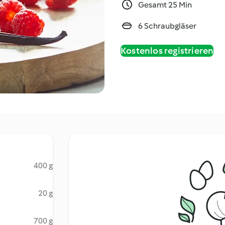
Gesamt 25 Min
6 Schraubgläser
Kostenlos registrieren
400 g
20 g
700 g