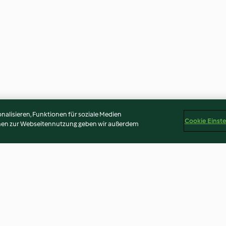
alisieren, Funktionen für soziale Medien
Cookie Einst
onen zur Webseitennutzung geben wir außerdem
zen Äpfeln
Schwarzwälder-Kirsch-
Mandarinen-Ge