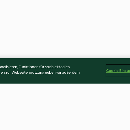
alisieren, Funktionen für soziale Medien
Cookie Einst
onen zur Webseitennutzung geben wir außerdem
ure
Käse-Spätzli
Knöpfli