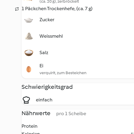
(ca. 20 g), zerbröckelt
1 Päckchen Trockenhefe, (ca. 7 g)
Zucker
Weissmehl
Salz
Ei
verquirlt, zum Besteichen
Schwierigkeitsgrad
einfach
Nährwerte
pro 1 Scheibe
Protein
Kalorien
6