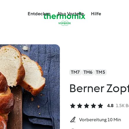
Entdecken
Abo Vorteile
Hilfe
TM7
TM6
TM5
Berner Zop
4.8
1.5K 
Vorbereitung 10 Min