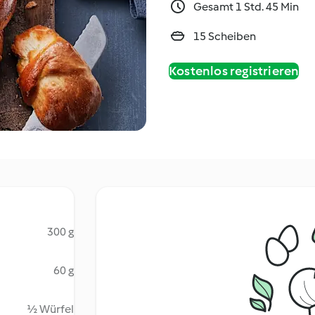
Gesamt 1 Std. 45 Min
15 Scheiben
Kostenlos registrieren
300 g
60 g
½ Würfel