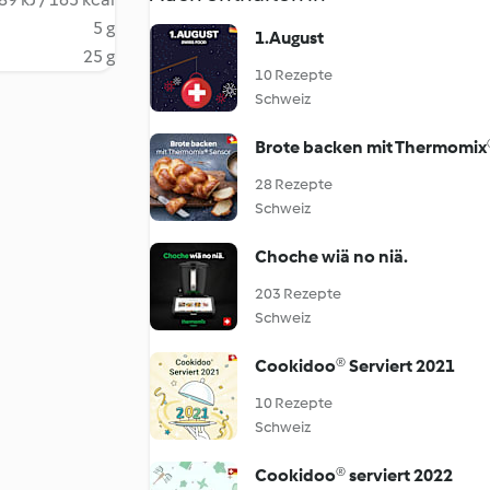
5 g
1.August
25 g
10 Rezepte
Schweiz
Brote backen mit Thermomix
28 Rezepte
Schweiz
Choche wiä no niä.
203 Rezepte
Schweiz
Cookidoo® Serviert 2021
10 Rezepte
Schweiz
Cookidoo® serviert 2022