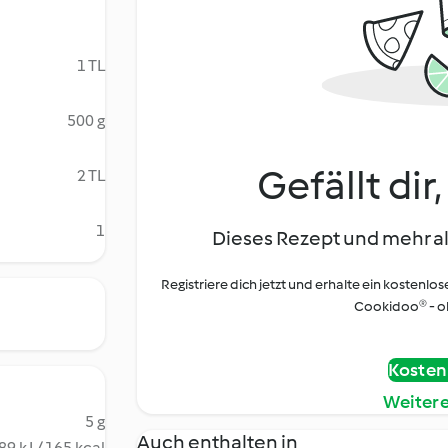
1 TL
500 g
Gefällt dir
2 TL
1
Dieses Rezept und mehr al
Registriere dich jetzt und erhalte ein kostenlos
Cookidoo® - oh
Kostenl
Weiter
5 g
Auch enthalten in
89 kJ / 165 kcal