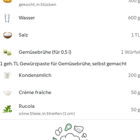
300 g
gekocht, in Stücken
Wasser
600 g
Salz
1 TL
Gemüsebrühe (für 0,5 l)
1 Würfel
1 geh. TL Gewürzpaste für Gemüsebrühe, selbst gemacht
Kondensmilch
200 g
Crème fraîche
50 g
Rucola
50 g
ohne Stiele, in Streifen (2 cm)