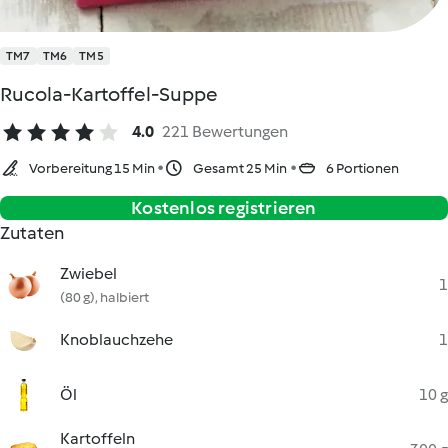
TM7
TM6
TM5
Rucola-Kartoffel-Suppe
4.0
221 Bewertungen
Vorbereitung 15 Min
Gesamt 25 Min
6 Portionen
Kostenlos registrieren
Zutaten
Zwiebel
1
(80 g), halbiert
Knoblauchzehe
1
Öl
10 g
Kartoffeln