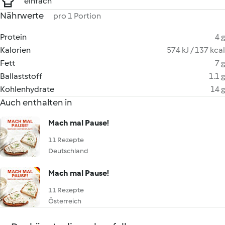
einfach
Nährwerte
pro 1 Portion
Protein
4 g
Kalorien
574 kJ / 137 kcal
Fett
7 g
Ballaststoff
1.1 g
Kohlenhydrate
14 g
Auch enthalten in
Mach mal Pause!
11 Rezepte
Deutschland
Mach mal Pause!
11 Rezepte
Österreich