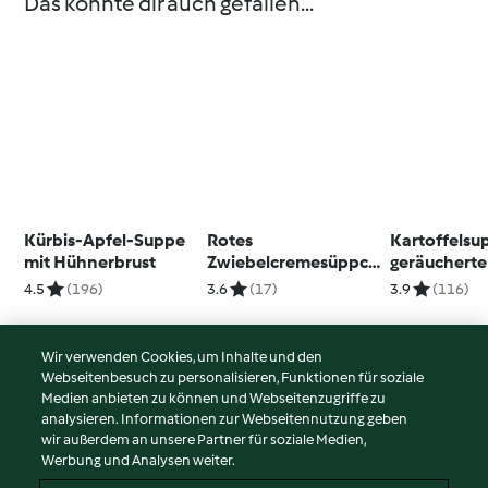
Das könnte dir auch gefallen...
Kürbis-Apfel-Suppe
Rotes
Kartoffelsu
mit Hühnerbrust
Zwiebelcremesüppch
geräuchert
en
4.5
(196)
3.6
(17)
3.9
(116)
Wir verwenden Cookies, um Inhalte und den
Webseitenbesuch zu personalisieren, Funktionen für soziale
© Copyright 2026
Medien anbieten zu können und Webseitenzugriffe zu
analysieren. Informationen zur Webseitennutzung geben
Nutzungsbedingungen
wir außerdem an unsere Partner für soziale Medien,
Werbung und Analysen weiter.
Datenschutzrichtlinien