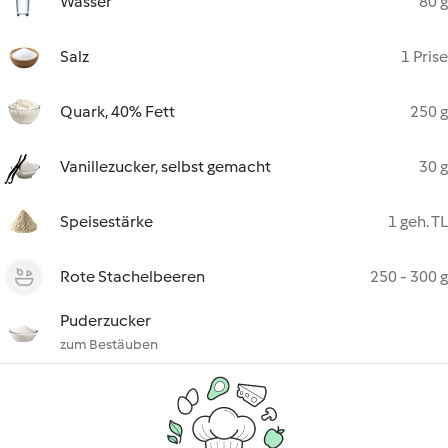
Wasser
80 g
Salz
1 Prise
Quark, 40% Fett
250 g
Vanillezucker, selbst gemacht
30 g
Speisestärke
1 geh. TL
Rote Stachelbeeren
250 - 300 g
Puderzucker
zum Bestäuben