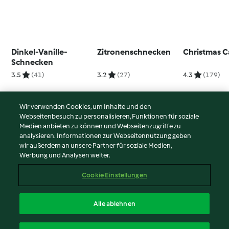
Dinkel-Vanille-
Zitronenschnecken
Christmas 
Schnecken
3.5
(41)
3.2
(27)
4.3
(179)
Wir verwenden Cookies, um Inhalte und den
Webseitenbesuch zu personalisieren, Funktionen für soziale
© Copyright 2026
Medien anbieten zu können und Webseitenzugriffe zu
analysieren. Informationen zur Webseitennutzung geben
Nutzungsbedingungen
wir außerdem an unsere Partner für soziale Medien,
Werbung und Analysen weiter.
Datenschutzrichtlinien
Disclaimer
Cookie Einstellungen
Impressum
Cookies
Alle ablehnen
Inhalt melden