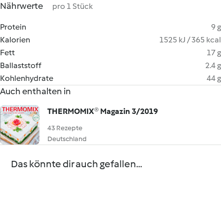
Nährwerte
pro 1 Stück
Protein
9 g
Kalorien
1525 kJ / 365 kcal
Fett
17 g
Ballaststoff
2.4 g
Kohlenhydrate
44 g
Auch enthalten in
THERMOMIX® Magazin 3/2019
43 Rezepte
Deutschland
Das könnte dir auch gefallen...