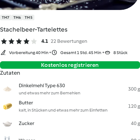
TM7
TM6
TM5
Stachelbeer-Tartelettes
4.1
22 Bewertungen
Vorbereitung 40 Min
Gesamt 1 Std. 45 Min
8 Stück
Kostenlos registrieren
Zutaten
Dinkelmehl Type 630
300 g
und etwas mehr zum Bemehlen
Butter
120 g
kalt, in Stücken und etwas mehr zum Einfetten
Zucker
40 g