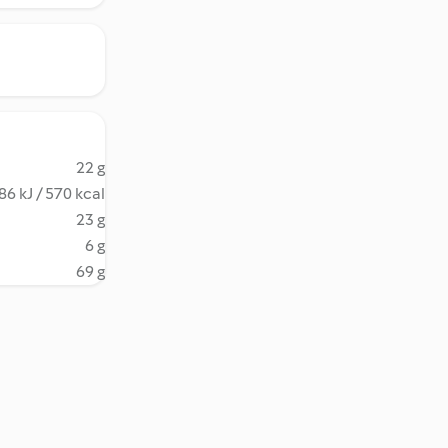
22 g
86 kJ / 570 kcal
23 g
6 g
69 g