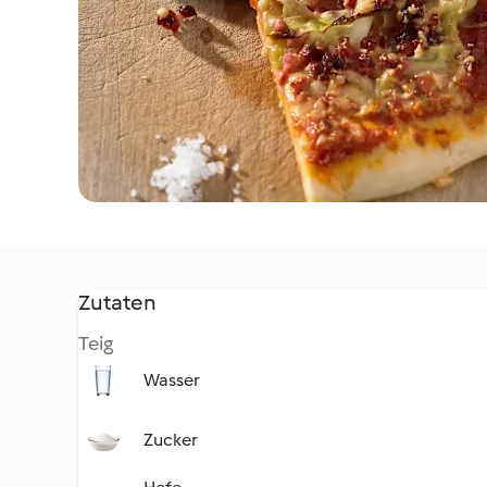
Zutaten
Teig
Wasser
Zucker