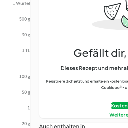
1 Würfel
500 g
30 g
Gefällt dir
1 TL
Dieses Rezept und mehr al
100 g
Registriere dich jetzt und erhalte ein kostenlos
Cookidoo® - oh
50 g
Kostenl
1
Weiter
20 g
Auch enthalten in