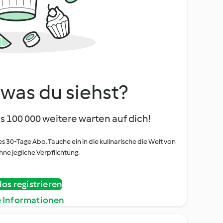
, was du siehst?
s 100 000 weitere warten auf dich!
es 30-Tage Abo. Tauche ein in die kulinarische die Welt von
ne jegliche Verpflichtung.
os registrieren
e Informationen