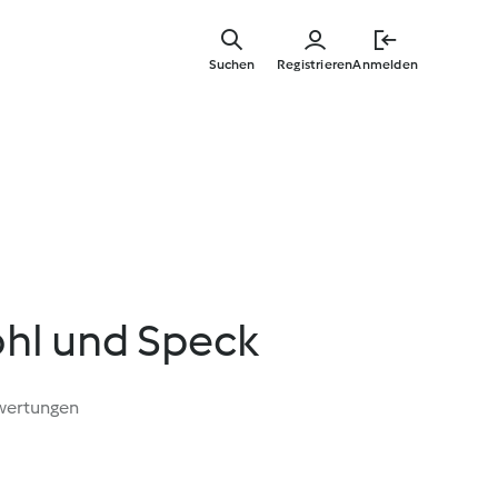
Zum
Hauptinha
Suchen
Registrieren
Anmelden
springen
ohl und Speck
wertungen