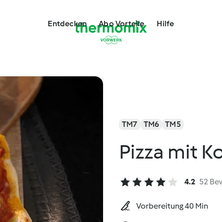
Entdecken
Abo Vorteile
Hilfe
TM7
TM6
TM5
Pizza mit K
4.2
52 Be
Vorbereitung 40 Min