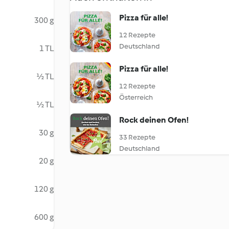
Pizza für alle!
300 g
12 Rezepte
Deutschland
1 TL
Pizza für alle!
½ TL
12 Rezepte
Österreich
½ TL
Rock deinen Ofen!
30 g
33 Rezepte
Deutschland
20 g
120 g
600 g