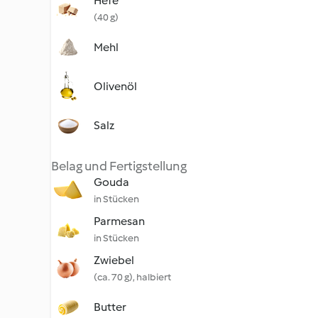
Hefe
(40 g)
Mehl
Olivenöl
Salz
Belag und Fertigstellung
Gouda
in Stücken
Parmesan
in Stücken
Zwiebel
(ca. 70 g), halbiert
Butter