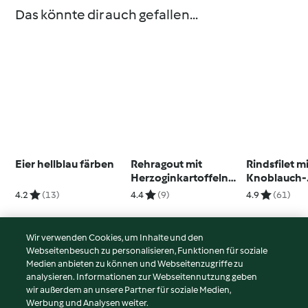
Das könnte dir auch gefallen...
Eier hellblau färben
Rehragout mit
Rindsfilet m
Herzoginkartoffeln
Knoblauch-
und Rotkabis
Kräuterbutt
4.2
(13)
4.4
(9)
4.9
(61)
Wir verwenden Cookies, um Inhalte und den
Webseitenbesuch zu personalisieren, Funktionen für soziale
© Copyright 2026
Medien anbieten zu können und Webseitenzugriffe zu
analysieren. Informationen zur Webseitennutzung geben
Nutzungsbedingungen
wir außerdem an unsere Partner für soziale Medien,
Werbung und Analysen weiter.
Datenschutzrichtlinien