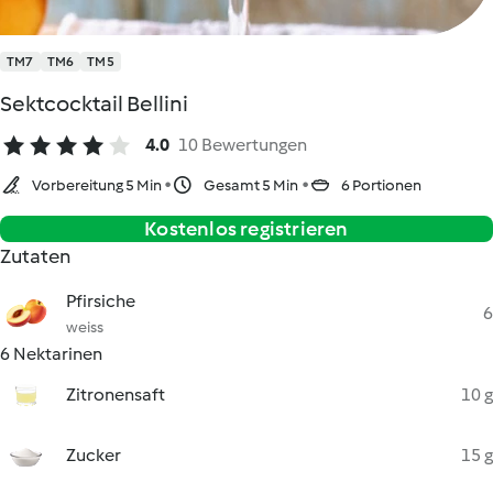
TM7
TM6
TM5
Sektcocktail Bellini
4.0
10 Bewertungen
Vorbereitung 5 Min
Gesamt 5 Min
6 Portionen
Kostenlos registrieren
Zutaten
Pfirsiche
6
weiss
6 Nektarinen
Zitronensaft
10 g
Zucker
15 g