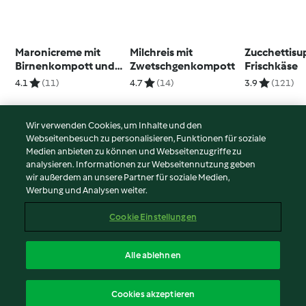
Maronicreme mit
Milchreis mit
Zucchettisu
Birnenkompott und
Zwetschgenkompott
Frischkäse
Guetzli für Party
4.1
(11)
4.7
(14)
3.9
(121)
Wir verwenden Cookies, um Inhalte und den
Webseitenbesuch zu personalisieren, Funktionen für soziale
© Copyright 2026
Medien anbieten zu können und Webseitenzugriffe zu
analysieren. Informationen zur Webseitennutzung geben
Nutzungsbedingungen
wir außerdem an unsere Partner für soziale Medien,
Werbung und Analysen weiter.
Datenschutzrichtlinien
Disclaimer
Cookie Einstellungen
Impressum
Cookies
Alle ablehnen
Inhalt melden
Deutsch
Cookies akzeptieren