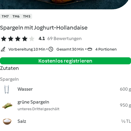
TM7
TM6
TM5
Spargeln mit Joghurt-Hollandaise
4.1
69 Bewertungen
Vorbereitung 10 Min
Gesamt 30 Min
4 Portionen
Kostenlos registrieren
Zutaten
Spargeln
Wasser
600 g
grüne Spargeln
950 g
unteres Drittel geschält
Salz
½ TL