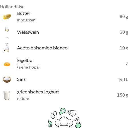
Hollandaise
Butter
80 g
in Stücken
Weisswein
30 g
Aceto balsamico bianco
10 g
Eigelbe
2
(siehe Tipps)
Salz
¼ TL
griechisches Joghurt
150 g
nature