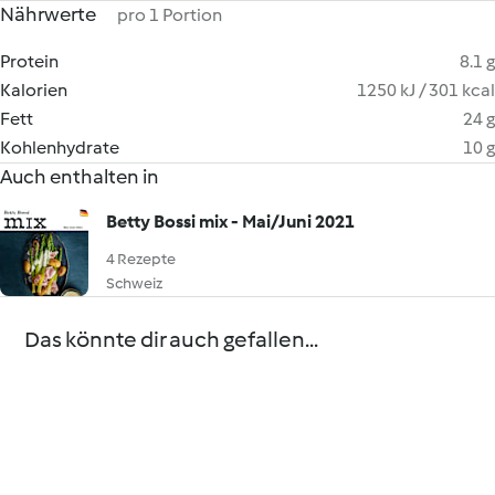
Nährwerte
pro 1 Portion
Protein
8.1 g
Kalorien
1250 kJ / 301 kcal
Fett
24 g
Kohlenhydrate
10 g
Auch enthalten in
Betty Bossi mix - Mai/Juni 2021
4 Rezepte
Schweiz
Das könnte dir auch gefallen...