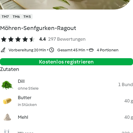
TM7
TM6
TM5
Möhren-Senfgurken-Ragout
4.4
297 Bewertungen
Vorbereitung 20 Min
Gesamt 45 Min
4 Portionen
Kostenlos registrieren
Zutaten
Dill
1 Bund
ohne Stiele
Butter
40 g
in Stücken
Mehl
40 g