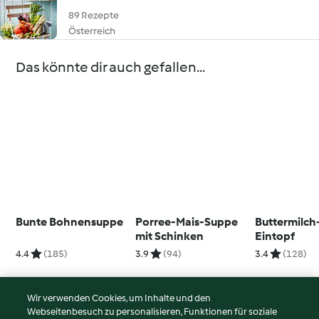
89 Rezepte
Österreich
Das könnte dir auch gefallen...
Bunte Bohnensuppe
Porree-Mais-Suppe
Buttermilc
mit Schinken
Eintopf
4.4
(185)
3.9
(94)
3.4
(128)
Wir verwenden Cookies, um Inhalte und den
Webseitenbesuch zu personalisieren, Funktionen für soziale