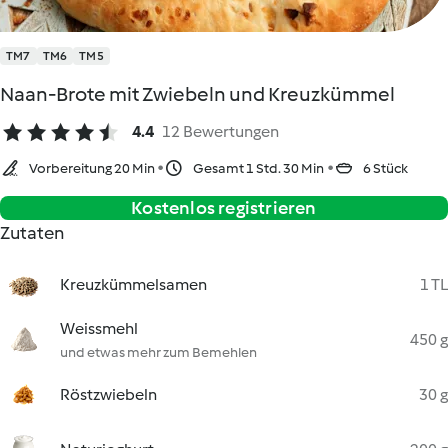
TM7
TM6
TM5
Naan-Brote mit Zwiebeln und Kreuzkümmel
4.4
12 Bewertungen
Vorbereitung 20 Min
Gesamt 1 Std. 30 Min
6 Stück
Kostenlos registrieren
Zutaten
Kreuzkümmelsamen
1 TL
Weissmehl
450 g
und etwas mehr zum Bemehlen
Röstzwiebeln
30 g