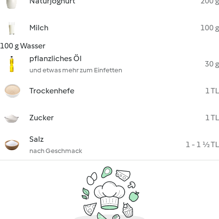
Naturjoghurt
200 g
Milch
100 g
100 g Wasser
pflanzliches Öl
30 g
und etwas mehr zum Einfetten
Trockenhefe
1 TL
Zucker
1 TL
Salz
1 - 1 ½ TL
nach Geschmack