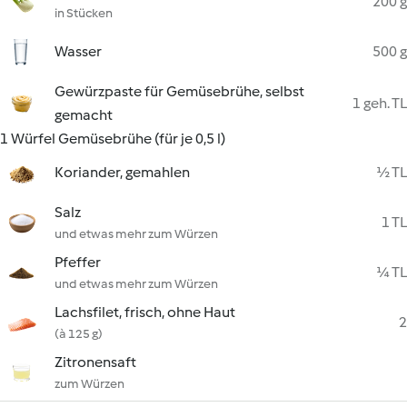
200 g
in Stücken
Wasser
500 g
Gewürzpaste für Gemüsebrühe, selbst
1 geh. TL
gemacht
1 Würfel Gemüsebrühe (für je 0,5 l)
Koriander, gemahlen
½ TL
Salz
1 TL
und etwas mehr zum Würzen
Pfeffer
¼ TL
und etwas mehr zum Würzen
Lachsfilet, frisch, ohne Haut
2
(à 125 g)
Zitronensaft
zum Würzen