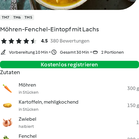
TM7
TM6
TM5
Möhren-Fenchel-Eintopf mit Lachs
4.5
380 Bewertungen
Vorbereitung 10 Min
Gesamt 30 Min
2 Portionen
Kostenlos registrieren
Zutaten
Möhren
300 g
in Stücken
Kartoffeln, mehligkochend
150 g
in Stücken
Zwiebel
1
halbiert
Fenchel