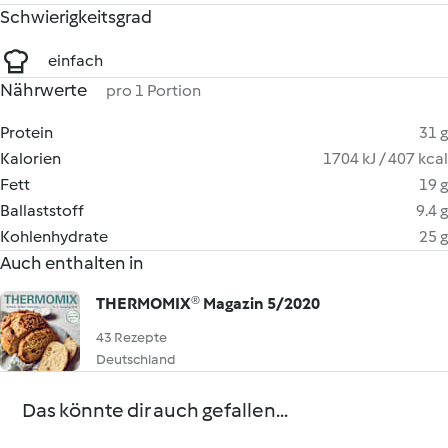
Schwierigkeitsgrad
einfach
Nährwerte
pro 1 Portion
Protein
31 g
Kalorien
1704 kJ / 407 kcal
Fett
19 g
Ballaststoff
9.4 g
Kohlenhydrate
25 g
Auch enthalten in
THERMOMIX® Magazin 5/2020
43 Rezepte
Deutschland
Das könnte dir auch gefallen...