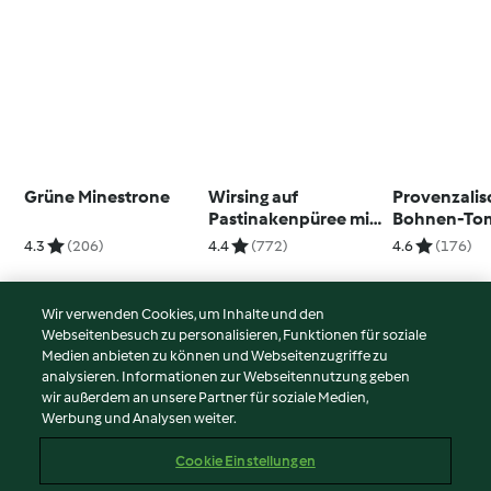
Grüne Minestrone
Wirsing auf
Provenzalis
Pastinakenpüree mit
Bohnen-To
Cranberrys und
Topf
4.3
(206)
4.4
(772)
4.6
(176)
Walnüssen
Wir verwenden Cookies, um Inhalte und den
Webseitenbesuch zu personalisieren, Funktionen für soziale
© Copyright 2026
Medien anbieten zu können und Webseitenzugriffe zu
analysieren. Informationen zur Webseitennutzung geben
Nutzungsbedingungen
wir außerdem an unsere Partner für soziale Medien,
Werbung und Analysen weiter.
Datenschutzrichtlinien
Disclaimer
Cookie Einstellungen
Impressum