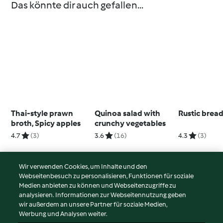
Das könnte dir auch gefallen...
Thai-style prawn
Quinoa salad with
Rustic brea
broth, Spicy apples
crunchy vegetables
4.7
(3)
3.6
(16)
4.3
(3)
Wir verwenden Cookies, um Inhalte und den
Webseitenbesuch zu personalisieren, Funktionen für soziale
© Copyright 2026
Medien anbieten zu können und Webseitenzugriffe zu
analysieren. Informationen zur Webseitennutzung geben
Nutzungsbedingungen
wir außerdem an unsere Partner für soziale Medien,
Werbung und Analysen weiter.
Datenschutzrichtlinien