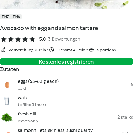
TM7
TM6
Avocado with egg and salmon tartare
5.0
3 Bewertungen
Vorbereitung 30 Min
Gesamt 45 Min
6 portions
Kostenlos registrieren
Zutaten
eggs (53-63 g each)
6
cold
water
to fill to 1 l mark
fresh dill
2 stalks
leaves only
salmon fillets, skinless, sushi quality