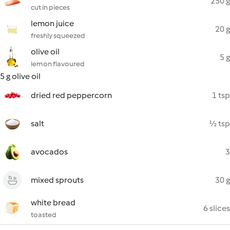
250 g
cut in pieces
lemon juice
20 g
freshly squeezed
olive oil
5 g
lemon flavoured
5 g olive oil
dried red peppercorn
1 tsp
salt
½ tsp
avocados
3
mixed sprouts
30 g
white bread
6 slices
toasted