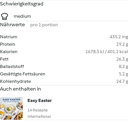
Schwierigkeitsgrad
medium
Nährwerte
pro 1 portion
Natrium
435.2 mg
Protein
19.2 g
Kalorien
1678.3 kJ / 401.2 kcal
Fett
26.3 g
Ballaststoff
8.2 g
Gesättigte Fettsäuren
5.2 g
Kohlenhydrate
24.7 g
Auch enthalten in
Easy Easter
14 Rezepte
International