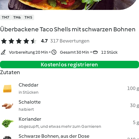
TM7
TM6
TM5
Überbackene Taco Shells mit schwarzen Bohnen
4.7
317 Bewertungen
Vorbereitung 20 Min
Gesamt 30 Min
12 Stück
Kostenlos registrieren
Zutaten
Cheddar
100 g
in Stücken
Schalotte
30 g
halbiert
Koriander
5 g
abgezupft, und etwas mehr zum Garnieren
Schwarze Bohnen, aus der Dose