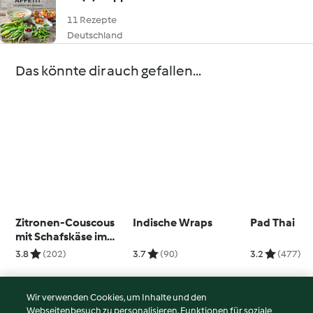
11 Rezepte
Deutschland
Das könnte dir auch gefallen...
Zitronen-Couscous
Indische Wraps
Pad Thai
mit Schafskäse im
Sesam-Mantel
3.8
(202)
3.7
(90)
3.2
(477)
Wir verwenden Cookies, um Inhalte und den
Webseitenbesuch zu personalisieren, Funktionen für soziale