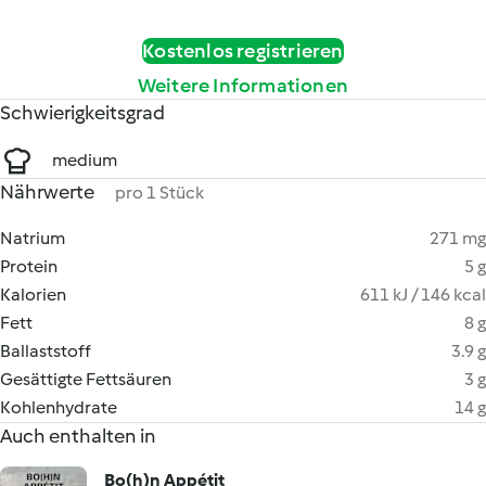
Kostenlos registrieren
Weitere Informationen
Schwierigkeitsgrad
medium
Nährwerte
pro 1 Stück
Natrium
271 mg
Protein
5 g
Kalorien
611 kJ / 146 kcal
Fett
8 g
Ballaststoff
3.9 g
Gesättigte Fettsäuren
3 g
Kohlenhydrate
14 g
Auch enthalten in
Bo(h)n Appétit