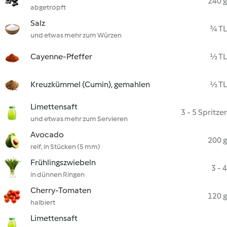
240 g
abgetropft
Salz
¾ TL
und etwas mehr zum Würzen
Cayenne-Pfeffer
½ TL
Kreuzkümmel (Cumin), gemahlen
½ TL
Limettensaft
3 - 5 Spritzer
und etwas mehr zum Servieren
Avocado
200 g
reif, in Stücken (5 mm)
Frühlingszwiebeln
3 - 4
in dünnen Ringen
Cherry-Tomaten
120 g
halbiert
Limettensaft