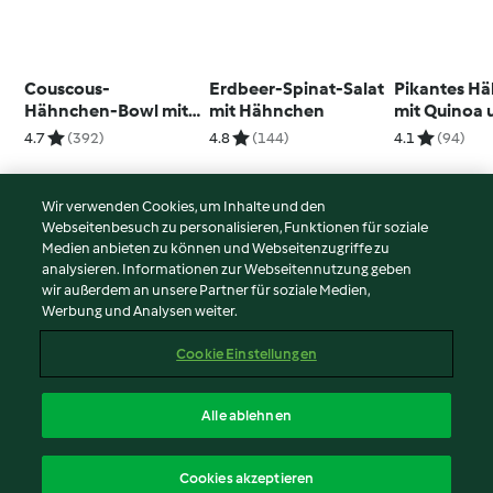
Couscous-
Erdbeer-Spinat-Salat
Pikantes H
Hähnchen-Bowl mit
mit Hähnchen
mit Quinoa 
Feta und Paprikadip
gemischtem 
4.7
(392)
4.8
(144)
4.1
(94)
Wir verwenden Cookies, um Inhalte und den
Webseitenbesuch zu personalisieren, Funktionen für soziale
© Copyright 2026
Medien anbieten zu können und Webseitenzugriffe zu
analysieren. Informationen zur Webseitennutzung geben
Nutzungsbedingungen
wir außerdem an unsere Partner für soziale Medien,
Werbung und Analysen weiter.
Datenschutzrichtlinien
Disclaimer
Cookie Einstellungen
Impressum
Cookies
Alle ablehnen
Inhalt melden
Deutsch
Cookies akzeptieren