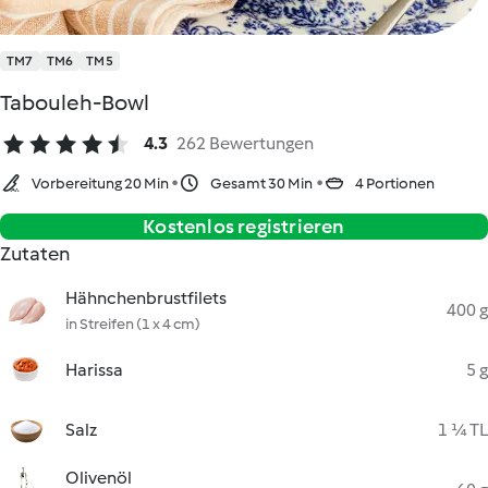
TM7
TM6
TM5
Tabouleh-Bowl
4.3
262 Bewertungen
Vorbereitung 20 Min
Gesamt 30 Min
4 Portionen
Kostenlos registrieren
Zutaten
Hähnchenbrustfilets
400 g
in Streifen (1 x 4 cm)
Harissa
5 g
Salz
1 ¼ TL
Olivenöl