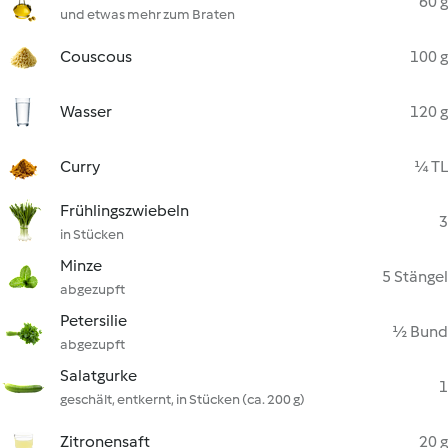
60 g
und etwas mehr zum Braten
Couscous
100 g
Wasser
120 g
Curry
¼ TL
Frühlingszwiebeln
3
in Stücken
Minze
5 Stängel
abgezupft
Petersilie
½ Bund
abgezupft
Salatgurke
1
geschält, entkernt, in Stücken (ca. 200 g)
Zitronensaft
20 g