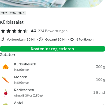
TM7
TM6
TM5
Kürbissalat
4.3
224 Bewertungen
Vorbereitung 10 Min
Gesamt 10 Min
6 Portionen
Kostenlos registrieren
Zutaten
Kürbisfleisch
300 g
in Stücken
Möhren
100 g
in Stücken
Radieschen
1 Bund
ohne Blätter (150 g)
Apfel