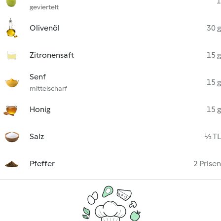
1
geviertelt
Olivenöl
30 g
Zitronensaft
15 g
Senf
15 g
mittelscharf
Honig
15 g
Salz
½ TL
Pfeffer
2 Prisen