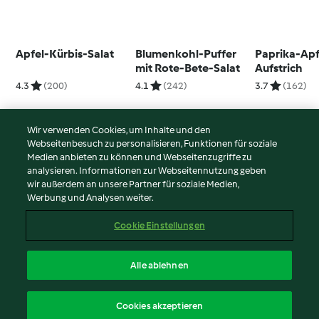
Apfel-Kürbis-Salat
Blumenkohl-Puffer
Paprika-Apf
mit Rote-Bete-Salat
Aufstrich
4.3
(200)
4.1
(242)
3.7
(162)
Wir verwenden Cookies, um Inhalte und den
Webseitenbesuch zu personalisieren, Funktionen für soziale
© Copyright 2026
Medien anbieten zu können und Webseitenzugriffe zu
analysieren. Informationen zur Webseitennutzung geben
Nutzungsbedingungen
wir außerdem an unsere Partner für soziale Medien,
Werbung und Analysen weiter.
Datenschutzrichtlinien
Disclaimer
Cookie Einstellungen
Impressum
Cookies
Alle ablehnen
Inhalt melden
Deutsch
Cookies akzeptieren