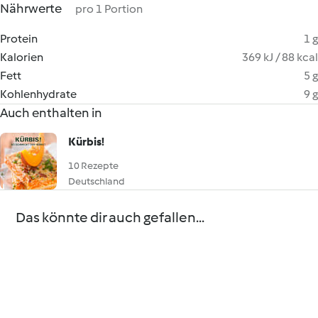
Nährwerte
pro 1 Portion
Protein
1 g
Kalorien
369 kJ / 88 kcal
Fett
5 g
Kohlenhydrate
9 g
Auch enthalten in
Kürbis!
10 Rezepte
Deutschland
Das könnte dir auch gefallen...