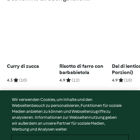
Curry di zucca
Risotto di farro con
Dal di lentic
barbabietola
Porzioni)
4.3
(10)
4.9
(12)
4.9
(10)
Wir verwenden Cookies, um Inhalte und den
Webseitenbesuch zu personalisieren, Funktionen für soziale
© Copyright 2026
Medien anbieten zu können und Webseitenzugriffe zu
analysieren. Informationen zur Webseitennutzung geben
Nutzungsbedingungen
wir außerdem an unsere Partner für soziale Medien,
Werbung und Analysen weiter.
Datenschutzrichtlinien
Disclaimer