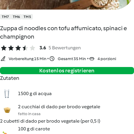
TM7
TM6
TM5
Zuppa di noodles con tofu affumicato, spinaci e
champignon
3.6
5 Bewertungen
Vorbereitung 15 Min
Gesamt 35 Min
4 porzioni
Kostenlos registrieren
Zutaten
1500 g di acqua
2 cucchiai di dado per brodo vegetale
fatto in casa
2 cubetti di dado per brodo vegetale (per 0,5 l)
100 g di carote