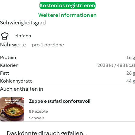
Kostenlos registrieren
Weitere Informationen
Schwierigkeitsgrad
einfach
Nährwerte
pro 1 porzione
Protein
16 g
Kalorien
2038 kJ / 488 kcal
Fett
26 g
Kohlenhydrate
44 g
Auch enthalten in
Zuppe e stufati confortevoli
8 Rezepte
Schweiz
Das könnte dir auch gefallen...