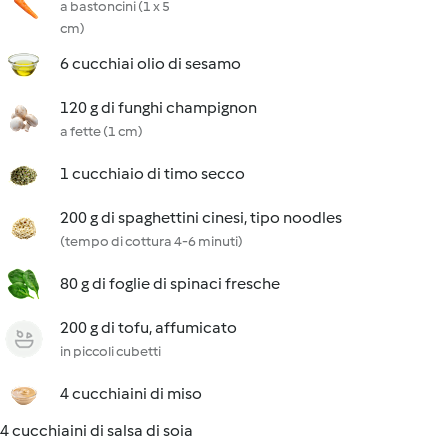
a bastoncini (1 x 5
cm)
6 cucchiai olio di sesamo
120 g di funghi champignon
a fette (1 cm)
1 cucchiaio di timo secco
200 g di spaghettini cinesi, tipo noodles
(tempo di cottura 4-6 minuti)
80 g di foglie di spinaci fresche
200 g di tofu, affumicato
in piccoli cubetti
4 cucchiaini di miso
4 cucchiaini di salsa di soia